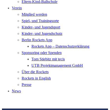
Eltern-­Kind-­Ball­schule
Verein
Mitglied werden
Spiel- und Trainingsorte
Kinder- und Jugendsport
Kinder- und Jugend­schutz
Berlin Rockets App
Rockets App – Datenschutzerklärung
Sponsor­ing oder Spenden
Tom Stiebitz mit tecis
UTB Projektmanagement GmbH
Über die Rockets
Rockets in English
Presse
News