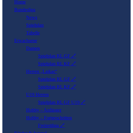
Home
Bundesliga
News
Spielplan
Tabelle
Erwachsene
Damen
Spielplan RL GF 🔗
Spielplan RL KF 🔗
Herren „Laikas“
Spielplan RL GF 🔗
Spielplan RL KF 🔗
U19 Herren
Spielplan RL GF U19 🔗
Hobby – Anfänger
Hobby – Fortgeschritten
Freizeitliga 🔗