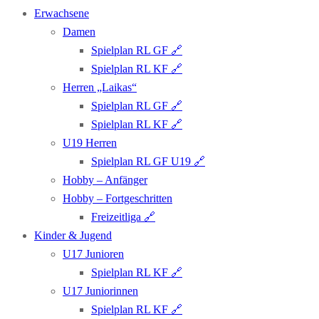
Erwachsene
Damen
Spielplan RL GF 🔗
Spielplan RL KF 🔗
Herren „Laikas“
Spielplan RL GF 🔗
Spielplan RL KF 🔗
U19 Herren
Spielplan RL GF U19 🔗
Hobby – Anfänger
Hobby – Fortgeschritten
Freizeitliga 🔗
Kinder & Jugend
U17 Junioren
Spielplan RL KF 🔗
U17 Junio­rin­­nen
Spielplan RL KF 🔗