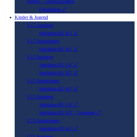
Hobby – Fortgeschritten
Freizeitliga 🔗
Kinder & Jugend
U17 Junioren
Spielplan RL KF 🔗
U17 Junio­rin­­nen
Spielplan RL KF 🔗
U15 Junioren
Spielplan RL GF 🔗
Spielplan RL KF 🔗
U15 Junio­rin­­nen
Spielplan RL KF 🔗
U13 Junioren
Spielplan RL GF 🔗
Spielplan RL KF – Vorrunde 🔗
U13 Junio­rin­­nen
Spielplan RL KF 🔗
U11 Junioren