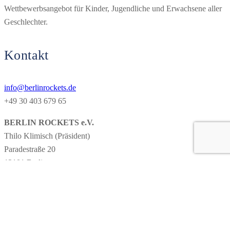
Wettbewerbsangebot für Kinder, Jugendliche und Erwachsene aller
Geschlechter.
Kontakt
info@berlinrockets.de
+49 30 403 679 65
BERLIN ROCKETS e.V.
Thilo Klimisch (Präsident)
Paradestraße 20
12101 Berlin
und mehr ...
Kontaktformular