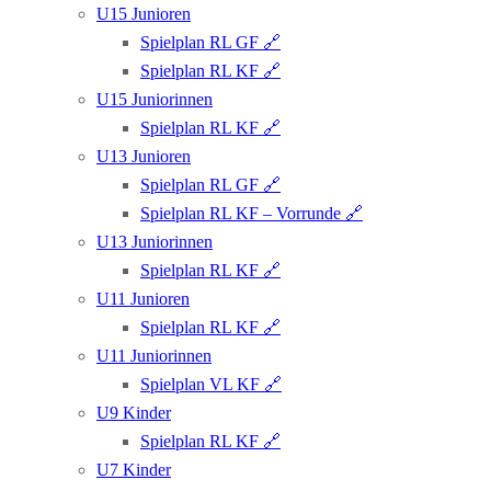
U15 Junioren
Spielplan RL GF 🔗
Spielplan RL KF 🔗
U15 Junio­rin­­nen
Spielplan RL KF 🔗
U13 Junioren
Spielplan RL GF 🔗
Spielplan RL KF – Vorrunde 🔗
U13 Junio­rin­­nen
Spielplan RL KF 🔗
U11 Junioren
Spielplan RL KF 🔗
U11 Juniorinnen
Spielplan VL KF 🔗
U9 Kinder
Spielplan RL KF 🔗
U7 Kinder