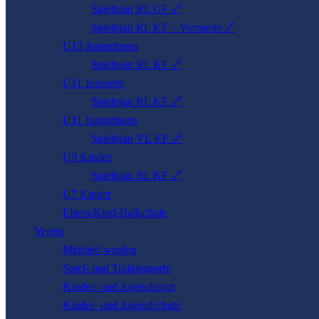
Spielplan RL GF 🔗
Spielplan RL KF – Vorrunde 🔗
U13 Junio­rin­­nen
Spielplan RL KF 🔗
U11 Junioren
Spielplan RL KF 🔗
U11 Juniorinnen
Spielplan VL KF 🔗
U9 Kinder
Spielplan RL KF 🔗
U7 Kinder
Eltern-­Kind-­Ball­schule
Verein
Mitglied werden
Spiel- und Trainingsorte
Kinder- und Jugendsport
Kinder- und Jugend­schutz