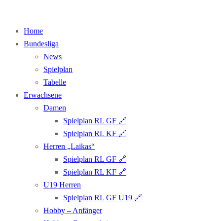
Home
Bundesliga
News
Spielplan
Tabelle
Erwachsene
Damen
Spielplan RL GF 🔗
Spielplan RL KF 🔗
Herren „Laikas“
Spielplan RL GF 🔗
Spielplan RL KF 🔗
U19 Herren
Spielplan RL GF U19 🔗
Hobby – Anfänger