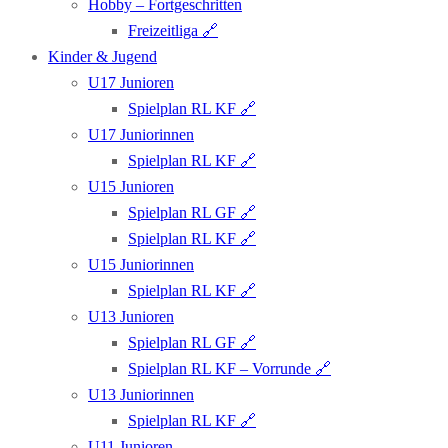
Hobby – Fortgeschritten
Freizeitliga 🔗
Kinder & Jugend
U17 Junioren
Spielplan RL KF 🔗
U17 Junio­rin­­nen
Spielplan RL KF 🔗
U15 Junioren
Spielplan RL GF 🔗
Spielplan RL KF 🔗
U15 Junio­rin­­nen
Spielplan RL KF 🔗
U13 Junioren
Spielplan RL GF 🔗
Spielplan RL KF – Vorrunde 🔗
U13 Junio­rin­­nen
Spielplan RL KF 🔗
U11 Junioren