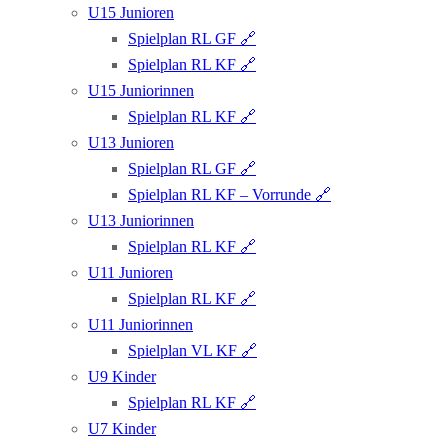
U15 Junioren
Spielplan RL GF 🔗
Spielplan RL KF 🔗
U15 Junio­rin­­nen
Spielplan RL KF 🔗
U13 Junioren
Spielplan RL GF 🔗
Spielplan RL KF – Vorrunde 🔗
U13 Junio­rin­­nen
Spielplan RL KF 🔗
U11 Junioren
Spielplan RL KF 🔗
U11 Juniorinnen
Spielplan VL KF 🔗
U9 Kinder
Spielplan RL KF 🔗
U7 Kinder