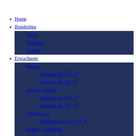
Home
Bundesliga
News
Spielplan
Tabelle
Erwachsene
Damen
Spielplan RL GF 🔗
Spielplan RL KF 🔗
Herren „Laikas“
Spielplan RL GF 🔗
Spielplan RL KF 🔗
U19 Herren
Spielplan RL GF U19 🔗
Hobby – Anfänger