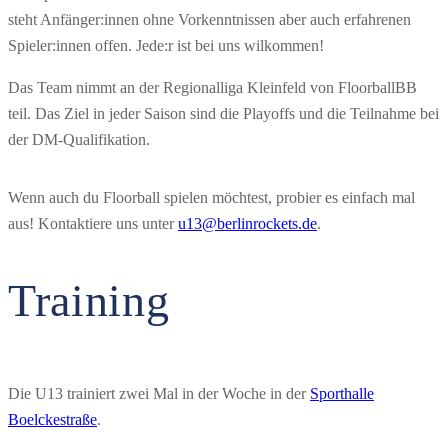
steht Anfänger:innen ohne Vorkenntnissen aber auch erfahrenen
Spieler:innen offen. Jede:r ist bei uns wilkommen!
Das Team nimmt an der Regionalliga Kleinfeld von FloorballBB
teil. Das Ziel in jeder Saison sind die Playoffs und die Teilnahme bei
der DM-Qualifikation.
Wenn auch du Floorball spielen möchtest, probier es einfach mal
aus! Kontaktiere uns unter
u13@berlinrockets.de
.
Training
Die U13 trainiert zwei Mal in der Woche in der
Sporthalle
Boelckestraße
.