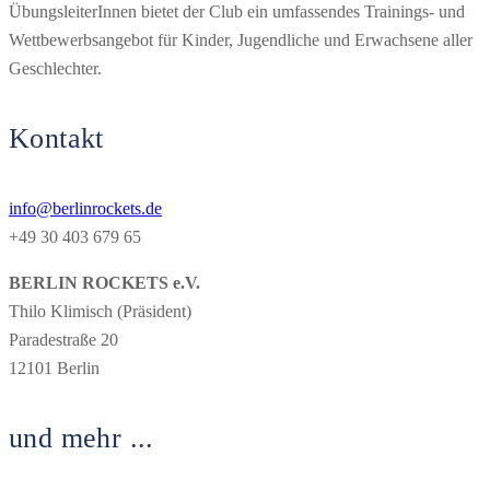
ÜbungsleiterInnen bietet der Club ein umfassendes Trainings- und
Wettbewerbsangebot für Kinder, Jugendliche und Erwachsene aller
Geschlechter.
Kontakt
info@berlinrockets.de
+49 30 403 679 65
BERLIN ROCKETS e.V.
Thilo Klimisch (Präsident)
Paradestraße 20
12101 Berlin
und mehr ...