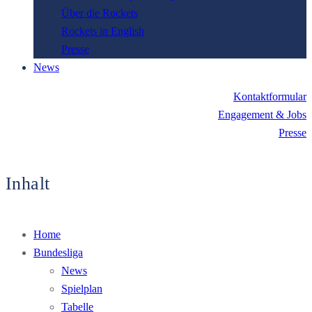
Über die Rockets
Rockets in English
Presse
News
Kontaktformular
Engagement & Jobs
Presse
Inhalt
Home
Bundesliga
News
Spielplan
Tabelle