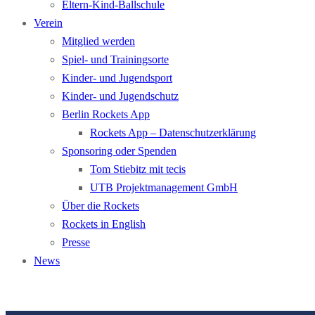
Eltern-­Kind-­Ball­schule
Verein
Mitglied werden
Spiel- und Trainingsorte
Kinder- und Jugendsport
Kinder- und Jugend­schutz
Berlin Rockets App
Rockets App – Datenschutzerklärung
Sponsor­ing oder Spenden
Tom Stiebitz mit tecis
UTB Projektmanagement GmbH
Über die Rockets
Rockets in English
Presse
News