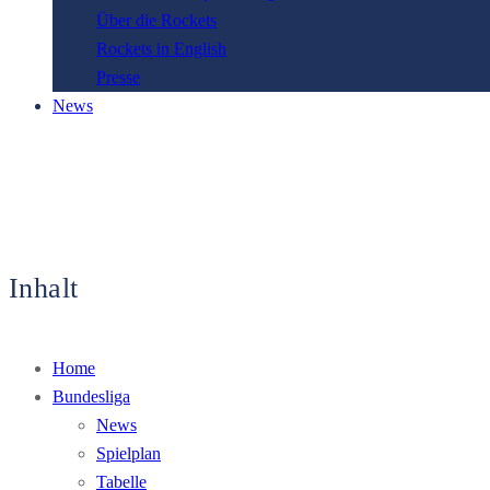
Über die Rockets
Rockets in English
Presse
News
Inhalt
Home
Bundesliga
News
Spielplan
Tabelle