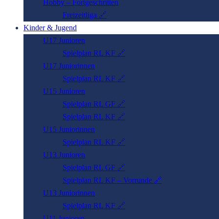
Hobby – Fortgeschritten
Freizeitliga 🔗
Kinder & Jugend
U17 Junioren
Spielplan RL KF 🔗
U17 Junio­rin­­nen
Spielplan RL KF 🔗
U15 Junioren
Spielplan RL GF 🔗
Spielplan RL KF 🔗
U15 Junio­rin­­nen
Spielplan RL KF 🔗
U13 Junioren
Spielplan RL GF 🔗
Spielplan RL KF – Vorrunde 🔗
U13 Junio­rin­­nen
Spielplan RL KF 🔗
U11 Junioren