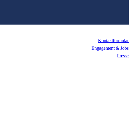
Kontaktformular
Engagement & Jobs
Presse