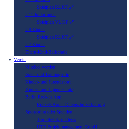
Spielplan RL KF 🔗
U11 Juniorinnen
Spielplan VL KF 🔗
U9 Kinder
Spielplan RL KF 🔗
U7 Kinder
Eltern-­Kind-­Ball­schule
Verein
Mitglied werden
Spiel- und Trainingsorte
Kinder- und Jugendsport
Kinder- und Jugend­schutz
Berlin Rockets App
Rockets App – Datenschutzerklärung
Sponsor­ing oder Spenden
Tom Stiebitz mit tecis
UTB Projektmanagement GmbH