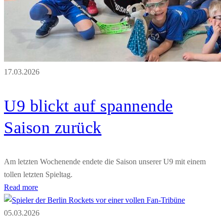
17.03.2026
U9 blickt auf spannende
Saison zurück
Am letzten Wochenende endete die Saison unserer U9 mit einem
tollen letzten Spieltag.
Read more
05.03.2026