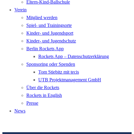
Eltern-­Kind-­Ball­schule
Verein
Mitglied werden
Spiel- und Trainingsorte
Kinder- und Jugendsport
Kinder- und Jugend­schutz
Berlin Rockets App
Rockets App – Datenschutzerklärung
Sponsor­ing oder Spenden
Tom Stiebitz mit tecis
UTB Projektmanagement GmbH
Über die Rockets
Rockets in English
Presse
News