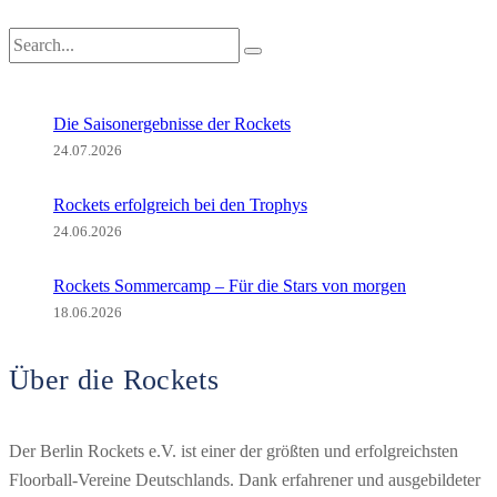
Die Saisonergebnisse der Rockets
24.07.2026
Rockets erfolgreich bei den Trophys
24.06.2026
Rockets Sommercamp – Für die Stars von morgen
18.06.2026
Über die Rockets
Der Berlin Rockets e.V. ist einer der größten und erfolgreichsten
Floorball-Vereine Deutschlands. Dank erfahrener und ausgebildeter