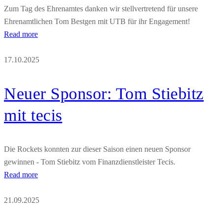
Zum Tag des Ehrenamtes danken wir stellvertretend für unsere
Ehrenamtlichen Tom Bestgen mit UTB für ihr Engagement!
Read more
17.10.2025
Neuer Sponsor: Tom Stiebitz
mit tecis
Die Rockets konnten zur dieser Saison einen neuen Sponsor
gewinnen - Tom Stiebitz vom Finanzdienstleister Tecis.
Read more
21.09.2025