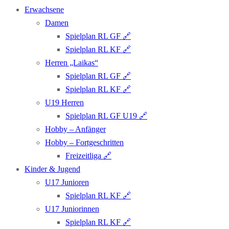
Erwachsene
Damen
Spielplan RL GF 🔗
Spielplan RL KF 🔗
Herren „Laikas“
Spielplan RL GF 🔗
Spielplan RL KF 🔗
U19 Herren
Spielplan RL GF U19 🔗
Hobby – Anfänger
Hobby – Fortgeschritten
Freizeitliga 🔗
Kinder & Jugend
U17 Junioren
Spielplan RL KF 🔗
U17 Junio­rin­­nen
Spielplan RL KF 🔗