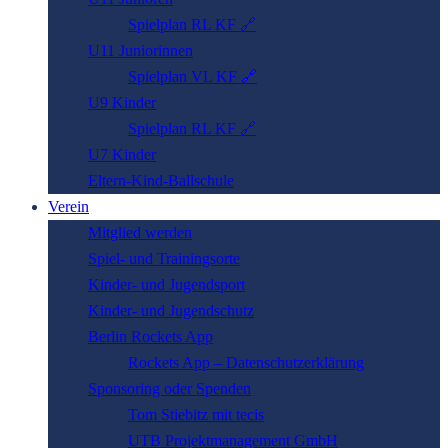
Spielplan RL KF 🔗
U11 Juniorinnen
Spielplan VL KF 🔗
U9 Kinder
Spielplan RL KF 🔗
U7 Kinder
Eltern-­Kind-­Ball­schule
Verein
Mitglied werden
Spiel- und Trainingsorte
Kinder- und Jugendsport
Kinder- und Jugend­schutz
Berlin Rockets App
Rockets App – Datenschutzerklärung
Sponsor­ing oder Spenden
Tom Stiebitz mit tecis
UTB Projektmanagement GmbH