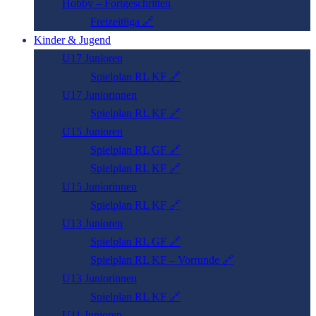
Hobby – Fortgeschritten
Freizeitliga 🔗
Kinder & Jugend
U17 Junioren
Spielplan RL KF 🔗
U17 Junio­rin­­nen
Spielplan RL KF 🔗
U15 Junioren
Spielplan RL GF 🔗
Spielplan RL KF 🔗
U15 Junio­rin­­nen
Spielplan RL KF 🔗
U13 Junioren
Spielplan RL GF 🔗
Spielplan RL KF – Vorrunde 🔗
U13 Junio­rin­­nen
Spielplan RL KF 🔗
U11 Junioren