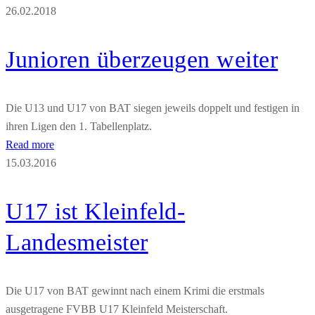
26.02.2018
Junioren überzeugen weiter
Die U13 und U17 von BAT siegen jeweils doppelt und festigen in
ihren Ligen den 1. Tabellenplatz.
Read more
15.03.2016
U17 ist Kleinfeld-
Landesmeister
Die U17 von BAT gewinnt nach einem Krimi die erstmals
ausgetragene FVBB U17 Kleinfeld Meisterschaft.