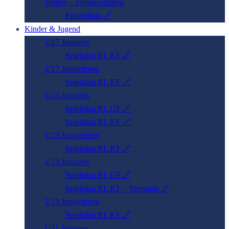
Hobby – Fortgeschritten
Freizeitliga 🔗
Kinder & Jugend
U17 Junioren
Spielplan RL KF 🔗
U17 Junio­rin­­nen
Spielplan RL KF 🔗
U15 Junioren
Spielplan RL GF 🔗
Spielplan RL KF 🔗
U15 Junio­rin­­nen
Spielplan RL KF 🔗
U13 Junioren
Spielplan RL GF 🔗
Spielplan RL KF – Vorrunde 🔗
U13 Junio­rin­­nen
Spielplan RL KF 🔗
U11 Junioren