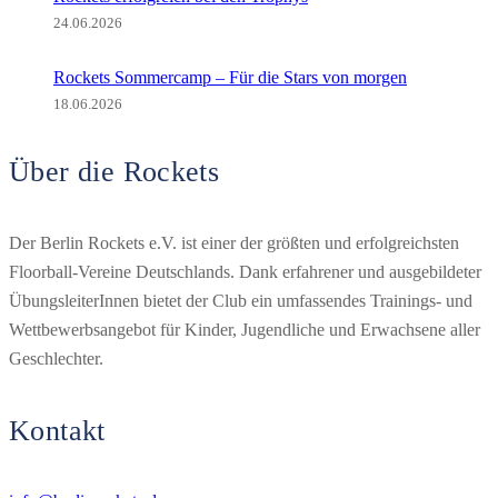
24.06.2026
Rockets Sommercamp – Für die Stars von morgen
18.06.2026
Über die Rockets
Der Berlin Rockets e.V. ist einer der größten und erfolgreichsten
Floorball-Vereine Deutschlands. Dank erfahrener und ausgebildeter
ÜbungsleiterInnen bietet der Club ein umfassendes Trainings- und
Wettbewerbsangebot für Kinder, Jugendliche und Erwachsene aller
Geschlechter.
Kontakt