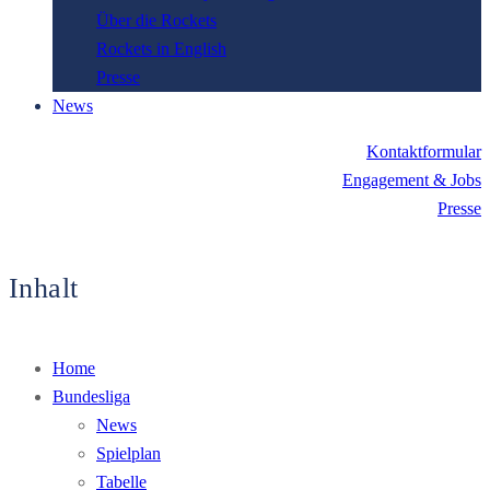
Über die Rockets
Rockets in English
Presse
News
Kontaktformular
Engagement & Jobs
Presse
Inhalt
Home
Bundesliga
News
Spielplan
Tabelle