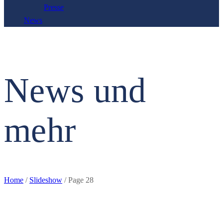
Presse
News
News und
mehr
Home
/
Slideshow
/
Page 28