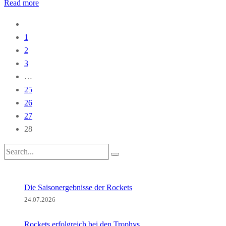
Read more
1
2
3
…
25
26
27
28
Die Saisonergebnisse der Rockets
24.07.2026
Rockets erfolgreich bei den Trophys