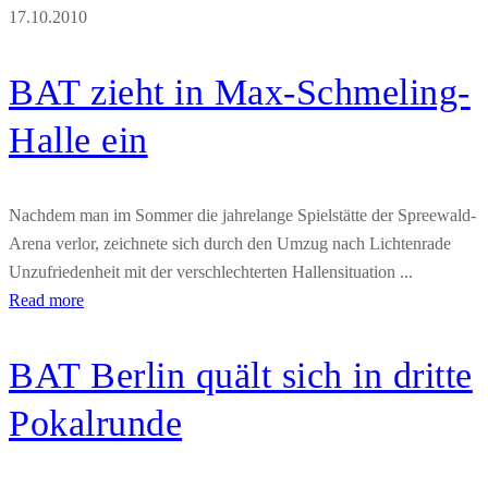
17.10.2010
BAT zieht in Max-Schmeling-
Halle ein
Nachdem man im Sommer die jahrelange Spielstätte der Spreewald-
Arena verlor, zeichnete sich durch den Umzug nach Lichtenrade
Unzufriedenheit mit der verschlechterten Hallensituation ...
Read more
BAT Berlin quält sich in dritte
Pokalrunde