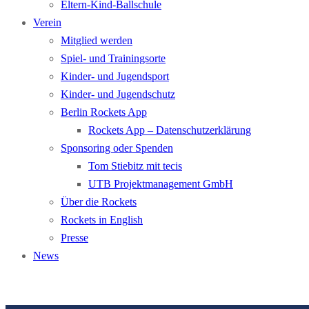
Eltern-­Kind-­Ball­schule
Verein
Mitglied werden
Spiel- und Trainingsorte
Kinder- und Jugendsport
Kinder- und Jugend­schutz
Berlin Rockets App
Rockets App – Datenschutzerklärung
Sponsor­ing oder Spenden
Tom Stiebitz mit tecis
UTB Projektmanagement GmbH
Über die Rockets
Rockets in English
Presse
News