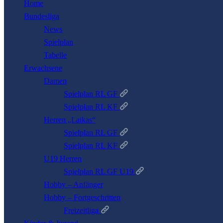
Home
Bundesliga
News
Spielplan
Tabelle
Erwachsene
Damen
Spielplan RL GF
Spielplan RL KF
Herren „Laikas“
Spielplan RL GF
Spielplan RL KF
U19 Herren
Spielplan RL GF U19
Hobby – Anfänger
Hobby – Fortgeschritten
Freizeitliga