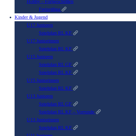
Hobby – Fortgeschritten
Freizeitliga
Kinder & Jugend
U17 Junioren
Spielplan RL KF
U17 Junio­rin­­nen
Spielplan RL KF
U15 Junioren
Spielplan RL GF
Spielplan RL KF
U15 Junio­rin­­nen
Spielplan RL KF
U13 Junioren
Spielplan RL GF
Spielplan RL KF – Vorrunde
U13 Junio­rin­­nen
Spielplan RL KF
U11 Junioren