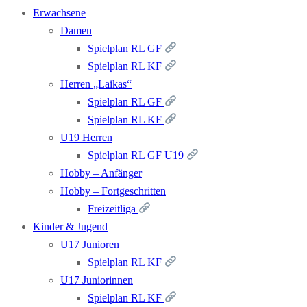
Erwachsene
Damen
Spielplan RL GF
Spielplan RL KF
Herren „Laikas“
Spielplan RL GF
Spielplan RL KF
U19 Herren
Spielplan RL GF U19
Hobby – Anfänger
Hobby – Fortgeschritten
Freizeitliga
Kinder & Jugend
U17 Junioren
Spielplan RL KF
U17 Junio­rin­­nen
Spielplan RL KF