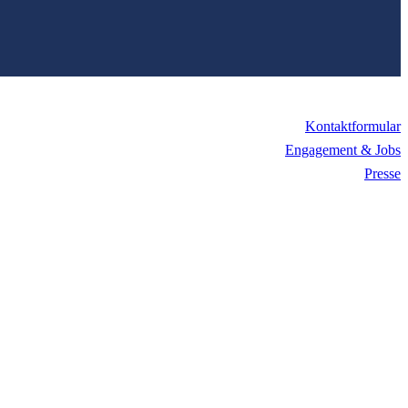
Kontaktformular
Engagement & Jobs
Presse