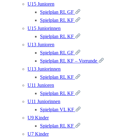
U15 Junioren
Spielplan RL GF
Spielplan RL KF
U15 Junio­rin­­nen
Spielplan RL KF
U13 Junioren
Spielplan RL GF
Spielplan RL KF – Vorrunde
U13 Junio­rin­­nen
Spielplan RL KF
U11 Junioren
Spielplan RL KF
U11 Juniorinnen
Spielplan VL KF
U9 Kinder
Spielplan RL KF
U7 Kinder