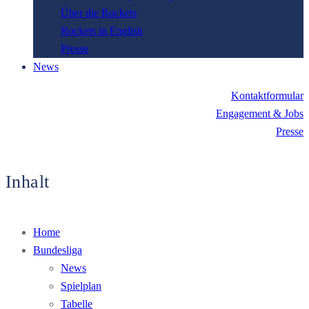
Über die Rockets
Rockets in English
Presse
News
Kontaktformular
Engagement & Jobs
Presse
Inhalt
Home
Bundesliga
News
Spielplan
Tabelle