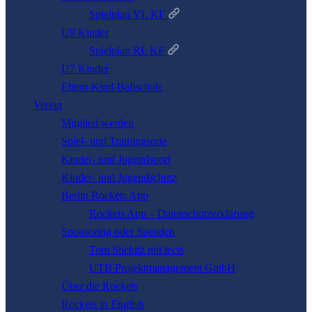
Spielplan VL KF
U9 Kinder
Spielplan RL KF
U7 Kinder
Eltern-­Kind-­Ball­schule
Verein
Mitglied werden
Spiel- und Trainingsorte
Kinder- und Jugendsport
Kinder- und Jugend­schutz
Berlin Rockets App
Rockets App – Datenschutzerklärung
Sponsor­ing oder Spenden
Tom Stiebitz mit tecis
UTB Projektmanagement GmbH
Über die Rockets
Rockets in English