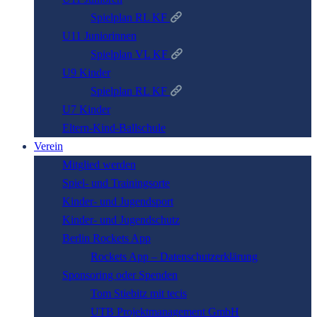
Spielplan RL KF
U11 Juniorinnen
Spielplan VL KF
U9 Kinder
Spielplan RL KF
U7 Kinder
Eltern-­Kind-­Ball­schule
Verein
Mitglied werden
Spiel- und Trainingsorte
Kinder- und Jugendsport
Kinder- und Jugend­schutz
Berlin Rockets App
Rockets App – Datenschutzerklärung
Sponsor­ing oder Spenden
Tom Stiebitz mit tecis
UTB Projektmanagement GmbH