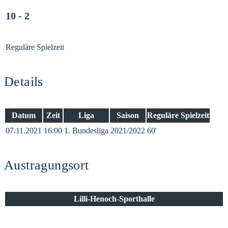
10
-
2
Reguläre Spielzeit
Details
Datum
Zeit
Liga
Saison
Reguläre Spielzeit
07.11.2021
16:00
1. Bundesliga
2021/2022
60'
Austragungsort
Lilli-Henoch-Sporthalle