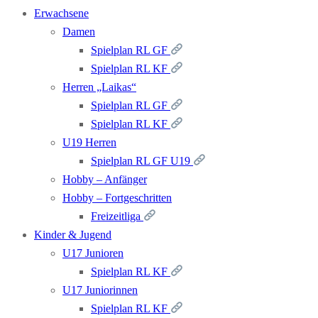
Erwachsene
Damen
Spielplan RL GF
Spielplan RL KF
Herren „Laikas“
Spielplan RL GF
Spielplan RL KF
U19 Herren
Spielplan RL GF U19
Hobby – Anfänger
Hobby – Fortgeschritten
Freizeitliga
Kinder & Jugend
U17 Junioren
Spielplan RL KF
U17 Junio­rin­­nen
Spielplan RL KF