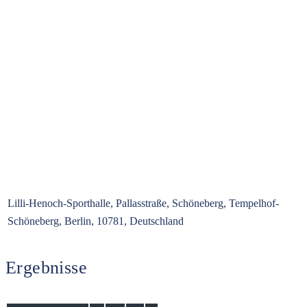
Lilli-Henoch-Sporthalle, Pallasstraße, Schöneberg, Tempelhof-
Schöneberg, Berlin, 10781, Deutschland
Ergebnisse