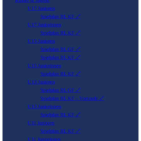
Kinder & Jugend
U17 Junioren
Spielplan RL KF 🔗
U17 Junio­rin­­nen
Spielplan RL KF 🔗
U15 Junioren
Spielplan RL GF 🔗
Spielplan RL KF 🔗
U15 Junio­rin­­nen
Spielplan RL KF 🔗
U13 Junioren
Spielplan RL GF 🔗
Spielplan RL KF – Vorrunde 🔗
U13 Junio­rin­­nen
Spielplan RL KF 🔗
U11 Junioren
Spielplan RL KF 🔗
U11 Juniorinnen