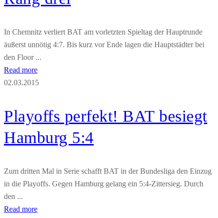
In Chemnitz verliert BAT am vorletzten Spieltag der Hauptrunde
äußerst unnötig 4:7. Bis kurz vor Ende lagen die Hauptstädter bei
den Floor ...
Read more
02.03.2015
Playoffs perfekt! BAT besiegt
Hamburg 5:4
Zum dritten Mal in Serie schafft BAT in der Bundesliga den Einzug
in die Playoffs. Gegen Hamburg gelang ein 5:4-Zittersieg. Durch
den ...
Read more