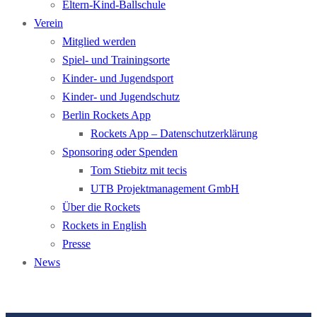
Eltern-­Kind-­Ball­schule
Verein
Mitglied werden
Spiel- und Trainingsorte
Kinder- und Jugendsport
Kinder- und Jugend­schutz
Berlin Rockets App
Rockets App – Datenschutzerklärung
Sponsor­ing oder Spenden
Tom Stiebitz mit tecis
UTB Projektmanagement GmbH
Über die Rockets
Rockets in English
Presse
News