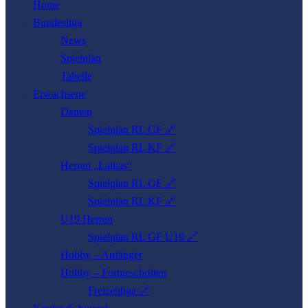
Home
Bundesliga
News
Spielplan
Tabelle
Erwachsene
Damen
Spielplan RL GF 🔗
Spielplan RL KF 🔗
Herren „Laikas“
Spielplan RL GF 🔗
Spielplan RL KF 🔗
U19 Herren
Spielplan RL GF U19 🔗
Hobby – Anfänger
Hobby – Fortgeschritten
Freizeitliga 🔗