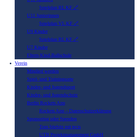
Spielplan RL KF 🔗
U11 Juniorinnen
Spielplan VL KF 🔗
U9 Kinder
Spielplan RL KF 🔗
U7 Kinder
Eltern-­Kind-­Ball­schule
Verein
Mitglied werden
Spiel- und Trainingsorte
Kinder- und Jugendsport
Kinder- und Jugend­schutz
Berlin Rockets App
Rockets App – Datenschutzerklärung
Sponsor­ing oder Spenden
Tom Stiebitz mit tecis
UTB Projektmanagement GmbH