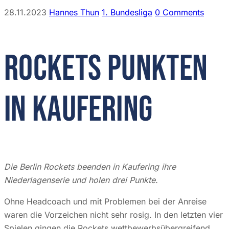
28.11.2023
Hannes Thun
1. Bundesliga
0 Comments
Rockets punkten
in Kaufering
Die Berlin Rockets beenden in Kaufering ihre
Niederlagenserie und holen drei Punkte.
Ohne Headcoach und mit Problemen bei der Anreise
waren die Vorzeichen nicht sehr rosig. In den letzten vier
Spielen gingen die Rockets wettbewerbsübergreifend