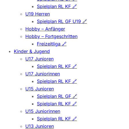
Spielplan RL KF 🔗
U19 Herren
Spielplan RL GF U19 🔗
Hobby – Anfänger
Hobby – Fortgeschritten
Freizeitliga 🔗
Kinder & Jugend
U17 Junioren
Spielplan RL KF 🔗
U17 Junio­rin­­nen
Spielplan RL KF 🔗
U15 Junioren
Spielplan RL GF 🔗
Spielplan RL KF 🔗
U15 Junio­rin­­nen
Spielplan RL KF 🔗
U13 Junioren