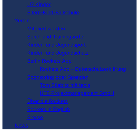
U7 Kinder
Eltern-­Kind-­Ball­schule
Verein
Mitglied werden
Spiel- und Trainingsorte
Kinder- und Jugendsport
Kinder- und Jugend­schutz
Berlin Rockets App
Rockets App – Datenschutzerklärung
Sponsor­ing oder Spenden
Tom Stiebitz mit tecis
UTB Projektmanagement GmbH
Über die Rockets
Rockets in English
Presse
News