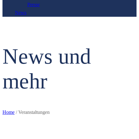
Presse
News
News und
mehr
Home
/
Veranstaltungen