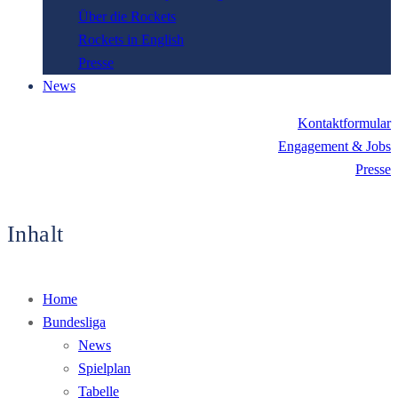
Über die Rockets
Rockets in English
Presse
News
Kontaktformular
Engagement & Jobs
Presse
Inhalt
Home
Bundesliga
News
Spielplan
Tabelle