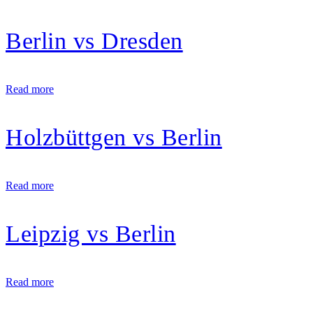
Berlin vs Dresden
Read more
Holzbüttgen vs Berlin
Read more
Leipzig vs Berlin
Read more