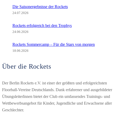
Die Saisonergebnisse der Rockets
24.07.2026
Rockets erfolgreich bei den Trophys
24.06.2026
Rockets Sommercamp – Für die Stars von morgen
18.06.2026
Über die Rockets
Der Berlin Rockets e.V. ist einer der größten und erfolgreichsten
Floorball-Vereine Deutschlands. Dank erfahrener und ausgebildeter
ÜbungsleiterInnen bietet der Club ein umfassendes Trainings- und
Wettbewerbsangebot für Kinder, Jugendliche und Erwachsene aller
Geschlechter.