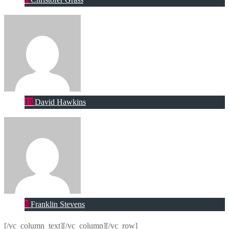
18
David Hawkins
9
Franklin Stevens
[/vc_column_text][/vc_column][/vc_row]