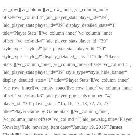
[vc_row][vc_column][vc_row_inner][vc_column_inner
offset=“vc_col-md-4″][alc_player_stats player_id=“39″]
[alc_player_stats player_id=“39″ display_detailed_stats=“1″
title=“Player Stats“][/vc_column_inner][vc_column_inner
offset=“vc_col-md-4″][alc_player_stats player_id=“39″
style_type=“style_2″][alc_player_stats player_id=“39″
style_type=“style_2″ display_detailed_stats=“1″ title=“Player
Stats“][/vc_column_inner][vc_column_inner offset=“vc_col-md-4″]
[alc_player_stats player_id=“39″ style_type=“style_hide_banner“
display_detailed_stats=“1″ title=“Player Stats“][/vc_column_inner]
[/vc_row_inner][vc_empty_space][vc_row_inner][vc_column_inner
offset=“vc_col-md-8″][alc_player_gbg_stats number=“4″
player_id=“39″ player_stats=“15, 16, 17, 18, 72, 75, 73″
title=“Player Game-by-Game Stats“][/vc_column_inner]
[vc_column_inner offset=“vc_col-md-4″][alc_newslog title=“Player
Newslog“][alc_newslog_item date=“January 19, 2016″]
James
Girobilli’s
knee fracture is healing properly and will be returning to