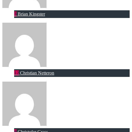
3
Brian Kingster
12
Christian Netteron
8
Christofer Grass