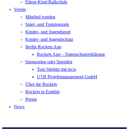
Eltern-­Kind-­Ball­schule
Verein
Mitglied werden
Spiel- und Trainingsorte
Kinder- und Jugendsport
Kinder- und Jugend­schutz
Berlin Rockets App
Rockets App – Datenschutzerklärung
Sponsor­ing oder Spenden
Tom Stiebitz mit tecis
UTB Projektmanagement GmbH
Über die Rockets
Rockets in English
Presse
News