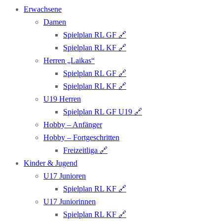
Erwachsene
Damen
Spielplan RL GF 🔗
Spielplan RL KF 🔗
Herren „Laikas“
Spielplan RL GF 🔗
Spielplan RL KF 🔗
U19 Herren
Spielplan RL GF U19 🔗
Hobby – Anfänger
Hobby – Fortgeschritten
Freizeitliga 🔗
Kinder & Jugend
U17 Junioren
Spielplan RL KF 🔗
U17 Junio­rin­­nen
Spielplan RL KF 🔗