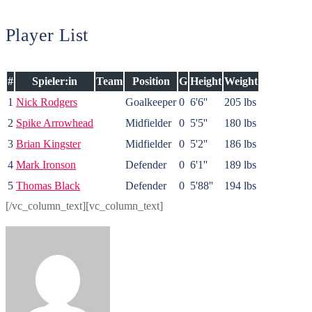
Player List
#
Spieler:in
Team
Position
G
Height
Weight
1
Nick Rodgers
Goalkeeper
0
6'6''
205 lbs
2
Spike Arrowhead
Midfielder
0
5'5''
180 lbs
3
Brian Kingster
Midfielder
0
5'2''
186 lbs
4
Mark Ironson
Defender
0
6'1''
189 lbs
5
Thomas Black
Defender
0
5'88''
194 lbs
[/vc_column_text][vc_column_text]