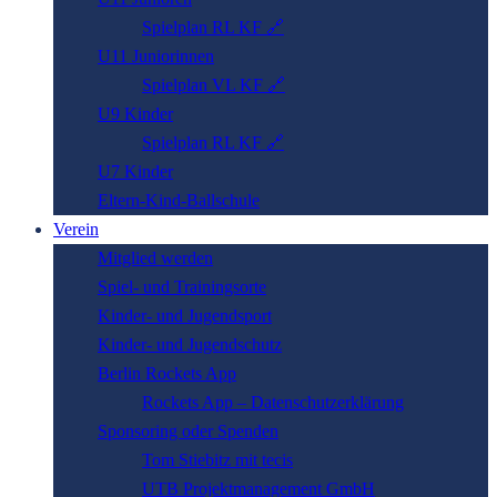
Spielplan RL KF 🔗
U11 Juniorinnen
Spielplan VL KF 🔗
U9 Kinder
Spielplan RL KF 🔗
U7 Kinder
Eltern-­Kind-­Ball­schule
Verein
Mitglied werden
Spiel- und Trainingsorte
Kinder- und Jugendsport
Kinder- und Jugend­schutz
Berlin Rockets App
Rockets App – Datenschutzerklärung
Sponsor­ing oder Spenden
Tom Stiebitz mit tecis
UTB Projektmanagement GmbH