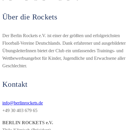
Über die Rockets
Der Berlin Rockets e.V. ist einer der größten und erfolgreichsten
Floorball-Vereine Deutschlands. Dank erfahrener und ausgebildeter
ÜbungsleiterInnen bietet der Club ein umfassendes Trainings- und
Wettbewerbsangebot für Kinder, Jugendliche und Erwachsene aller
Geschlechter.
Kontakt
info@berlinrockets.de
+49 30 403 679 65
BERLIN ROCKETS e.V.