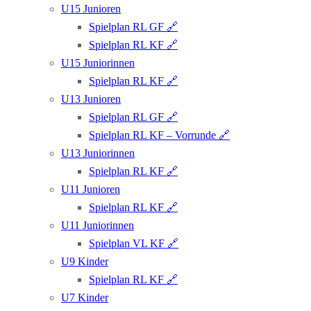
U15 Junioren
Spielplan RL GF 🔗
Spielplan RL KF 🔗
U15 Junio­rin­­nen
Spielplan RL KF 🔗
U13 Junioren
Spielplan RL GF 🔗
Spielplan RL KF – Vorrunde 🔗
U13 Junio­rin­­nen
Spielplan RL KF 🔗
U11 Junioren
Spielplan RL KF 🔗
U11 Juniorinnen
Spielplan VL KF 🔗
U9 Kinder
Spielplan RL KF 🔗
U7 Kinder