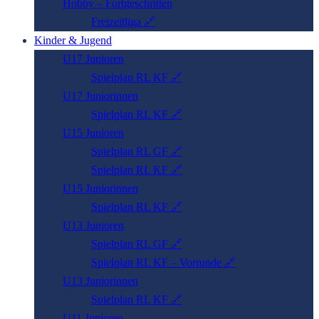
Hobby – Fortgeschritten
Freizeitliga 🔗
Kinder & Jugend
U17 Junioren
Spielplan RL KF 🔗
U17 Junio­rin­­nen
Spielplan RL KF 🔗
U15 Junioren
Spielplan RL GF 🔗
Spielplan RL KF 🔗
U15 Junio­rin­­nen
Spielplan RL KF 🔗
U13 Junioren
Spielplan RL GF 🔗
Spielplan RL KF – Vorrunde 🔗
U13 Junio­rin­­nen
Spielplan RL KF 🔗
U11 Junioren