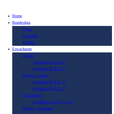
Home
Bundesliga
News
Spielplan
Tabelle
Erwachsene
Damen
Spielplan RL GF 🔗
Spielplan RL KF 🔗
Herren „Laikas“
Spielplan RL GF 🔗
Spielplan RL KF 🔗
U19 Herren
Spielplan RL GF U19 🔗
Hobby – Anfänger