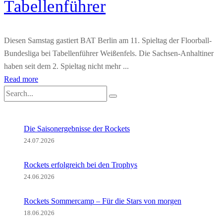
Tabellenführer
Diesen Samstag gastiert BAT Berlin am 11. Spieltag der Floorball-
Bundesliga bei Tabellenführer Weißenfels. Die Sachsen-Anhaltiner
haben seit dem 2. Spieltag nicht mehr ...
Read more
Die Saisonergebnisse der Rockets
24.07.2026
Rockets erfolgreich bei den Trophys
24.06.2026
Rockets Sommercamp – Für die Stars von morgen
18.06.2026