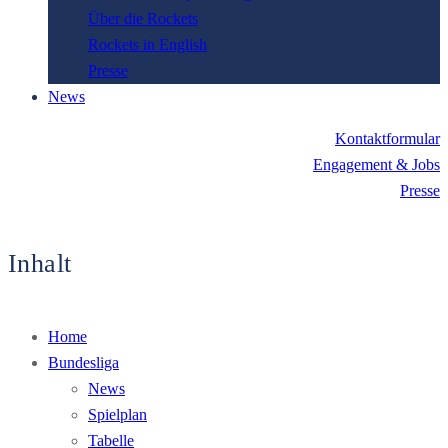
Über die Rockets
Rockets in English
Presse
News
Kontaktformular
Engagement & Jobs
Presse
Inhalt
Home
Bundesliga
News
Spielplan
Tabelle