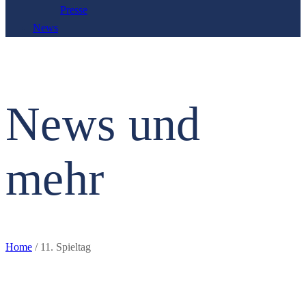
Presse
News
News und
mehr
Home
/
11. Spieltag