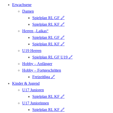
Erwachsene
Damen
Spielplan RL GF 🔗
Spielplan RL KF 🔗
Herren „Laikas“
Spielplan RL GF 🔗
Spielplan RL KF 🔗
U19 Herren
Spielplan RL GF U19 🔗
Hobby – Anfänger
Hobby – Fortgeschritten
Freizeitliga 🔗
Kinder & Jugend
U17 Junioren
Spielplan RL KF 🔗
U17 Junio­rin­­nen
Spielplan RL KF 🔗