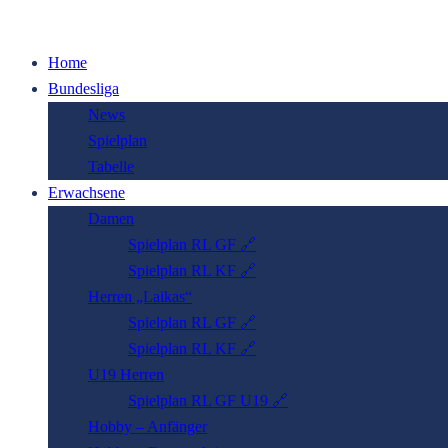
Home
Bundesliga
News
Spielplan
Tabelle
Erwachsene
Damen
Spielplan RL GF 🔗
Spielplan RL KF 🔗
Herren „Laikas“
Spielplan RL GF 🔗
Spielplan RL KF 🔗
U19 Herren
Spielplan RL GF U19 🔗
Hobby – Anfänger