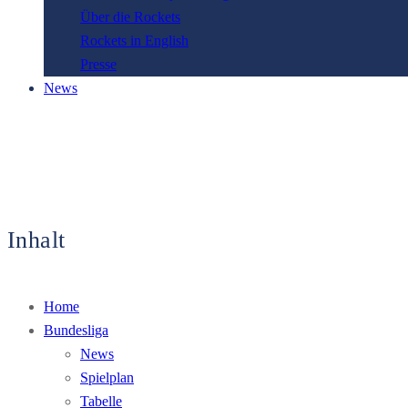
Über die Rockets
Rockets in English
Presse
News
Inhalt
Home
Bundesliga
News
Spielplan
Tabelle