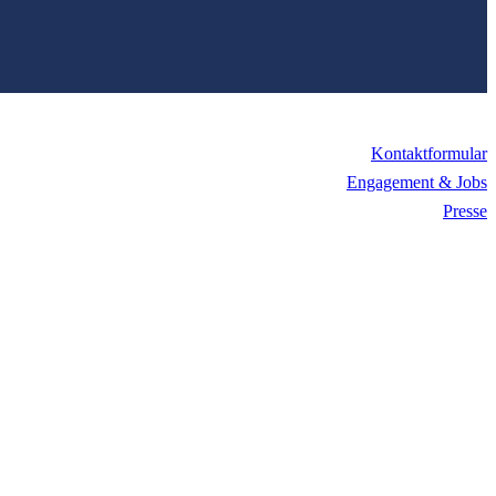
Kontaktformular
Engagement & Jobs
Presse