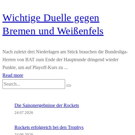
Wichtige Duelle gegen
Bremen und Weißenfels
Nach zuletzt drei Niederlagen am Stück brauchen die Bundesliga-
Herren von BAT zum Ende der Hauptrunde dringend wieder
Punkte, um auf Playoff-Kurs zu ...
Read more
Die Saisonergebnisse der Rockets
24.07.2026
Rockets erfolgreich bei den Trophys
24.06.2026