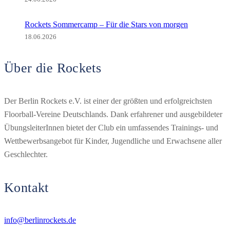
Rockets Sommercamp – Für die Stars von morgen
18.06.2026
Über die Rockets
Der Berlin Rockets e.V. ist einer der größten und erfolgreichsten
Floorball-Vereine Deutschlands. Dank erfahrener und ausgebildeter
ÜbungsleiterInnen bietet der Club ein umfassendes Trainings- und
Wettbewerbsangebot für Kinder, Jugendliche und Erwachsene aller
Geschlechter.
Kontakt
info@berlinrockets.de