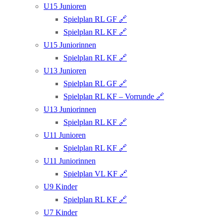
U15 Junioren
Spielplan RL GF 🔗
Spielplan RL KF 🔗
U15 Junio­rin­­nen
Spielplan RL KF 🔗
U13 Junioren
Spielplan RL GF 🔗
Spielplan RL KF – Vorrunde 🔗
U13 Junio­rin­­nen
Spielplan RL KF 🔗
U11 Junioren
Spielplan RL KF 🔗
U11 Juniorinnen
Spielplan VL KF 🔗
U9 Kinder
Spielplan RL KF 🔗
U7 Kinder