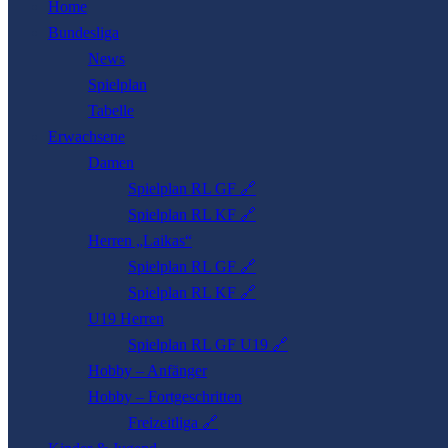
Home
Bundesliga
News
Spielplan
Tabelle
Erwachsene
Damen
Spielplan RL GF 🔗
Spielplan RL KF 🔗
Herren „Laikas“
Spielplan RL GF 🔗
Spielplan RL KF 🔗
U19 Herren
Spielplan RL GF U19 🔗
Hobby – Anfänger
Hobby – Fortgeschritten
Freizeitliga 🔗