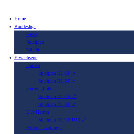
Home
Bundesliga
News
Spielplan
Tabelle
Erwachsene
Damen
Spielplan RL GF 🔗
Spielplan RL KF 🔗
Herren „Laikas“
Spielplan RL GF 🔗
Spielplan RL KF 🔗
U19 Herren
Spielplan RL GF U19 🔗
Hobby – Anfänger