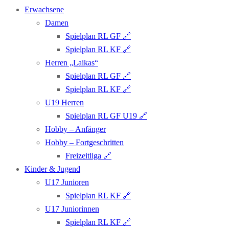
Erwachsene
Damen
Spielplan RL GF 🔗
Spielplan RL KF 🔗
Herren „Laikas“
Spielplan RL GF 🔗
Spielplan RL KF 🔗
U19 Herren
Spielplan RL GF U19 🔗
Hobby – Anfänger
Hobby – Fortgeschritten
Freizeitliga 🔗
Kinder & Jugend
U17 Junioren
Spielplan RL KF 🔗
U17 Junio­rin­­nen
Spielplan RL KF 🔗