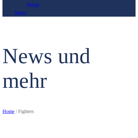
Presse
News
News und
mehr
Home
/
Fighters