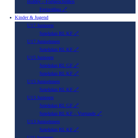
Hobby – Fortgeschritten
Freizeitliga 🔗
Kinder & Jugend
U17 Junioren
Spielplan RL KF 🔗
U17 Junio­rin­­nen
Spielplan RL KF 🔗
U15 Junioren
Spielplan RL GF 🔗
Spielplan RL KF 🔗
U15 Junio­rin­­nen
Spielplan RL KF 🔗
U13 Junioren
Spielplan RL GF 🔗
Spielplan RL KF – Vorrunde 🔗
U13 Junio­rin­­nen
Spielplan RL KF 🔗
U11 Junioren