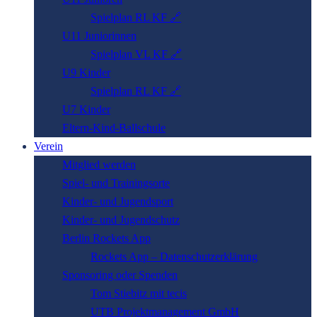
Spielplan RL KF 🔗
U11 Juniorinnen
Spielplan VL KF 🔗
U9 Kinder
Spielplan RL KF 🔗
U7 Kinder
Eltern-­Kind-­Ball­schule
Verein
Mitglied werden
Spiel- und Trainingsorte
Kinder- und Jugendsport
Kinder- und Jugend­schutz
Berlin Rockets App
Rockets App – Datenschutzerklärung
Sponsor­ing oder Spenden
Tom Stiebitz mit tecis
UTB Projektmanagement GmbH