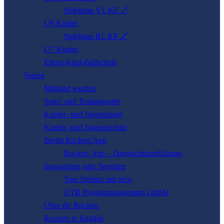
Spielplan VL KF 🔗
U9 Kinder
Spielplan RL KF 🔗
U7 Kinder
Eltern-­Kind-­Ball­schule
Verein
Mitglied werden
Spiel- und Trainingsorte
Kinder- und Jugendsport
Kinder- und Jugend­schutz
Berlin Rockets App
Rockets App – Datenschutzerklärung
Sponsor­ing oder Spenden
Tom Stiebitz mit tecis
UTB Projektmanagement GmbH
Über die Rockets
Rockets in English