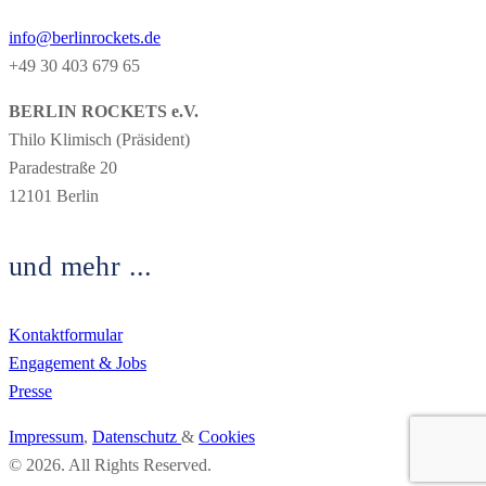
info@berlinrockets.de
+49 30 403 679 65
BERLIN ROCKETS e.V.
Thilo Klimisch (Präsident)
Paradestraße 20
12101 Berlin
und mehr ...
Kontaktformular
Engagement & Jobs
Presse
Impressum
,
Datenschutz
&
Cookies
© 2026. All Rights Reserved.