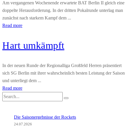
Am vergangenen Wochenende erwartete BAT Berlin II gleich eine
doppelte Herausforderung. In der dritten Pokalrunde unterlag man
zunächst nach starkem Kampf dem ...
Read more
Hart umkämpft
In der neuen Runde der Regionalliga Großfeld Herren präsentiert
sich SG Berlin mit ihrer wahrscheinlich besten Leistung der Saison
und unterliegt dem ...
Read more
Die Saisonergebnisse der Rockets
24.07.2026