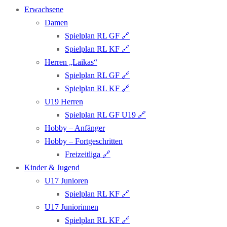
Erwachsene
Damen
Spielplan RL GF 🔗
Spielplan RL KF 🔗
Herren „Laikas“
Spielplan RL GF 🔗
Spielplan RL KF 🔗
U19 Herren
Spielplan RL GF U19 🔗
Hobby – Anfänger
Hobby – Fortgeschritten
Freizeitliga 🔗
Kinder & Jugend
U17 Junioren
Spielplan RL KF 🔗
U17 Junio­rin­­nen
Spielplan RL KF 🔗