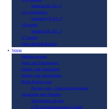
Spielplan RL KF 🔗
U11 Juniorinnen
Spielplan VL KF 🔗
U9 Kinder
Spielplan RL KF 🔗
U7 Kinder
Eltern-­Kind-­Ball­schule
Verein
Mitglied werden
Spiel- und Trainingsorte
Kinder- und Jugendsport
Kinder- und Jugend­schutz
Berlin Rockets App
Rockets App – Datenschutzerklärung
Sponsor­ing oder Spenden
Tom Stiebitz mit tecis
UTB Projektmanagement GmbH