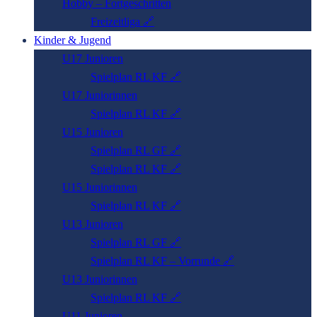
Hobby – Fortgeschritten
Freizeitliga 🔗
Kinder & Jugend
U17 Junioren
Spielplan RL KF 🔗
U17 Junio­rin­­nen
Spielplan RL KF 🔗
U15 Junioren
Spielplan RL GF 🔗
Spielplan RL KF 🔗
U15 Junio­rin­­nen
Spielplan RL KF 🔗
U13 Junioren
Spielplan RL GF 🔗
Spielplan RL KF – Vorrunde 🔗
U13 Junio­rin­­nen
Spielplan RL KF 🔗
U11 Junioren