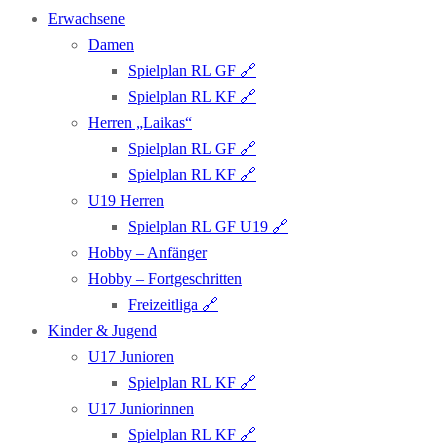
Erwachsene
Damen
Spielplan RL GF 🔗
Spielplan RL KF 🔗
Herren „Laikas“
Spielplan RL GF 🔗
Spielplan RL KF 🔗
U19 Herren
Spielplan RL GF U19 🔗
Hobby – Anfänger
Hobby – Fortgeschritten
Freizeitliga 🔗
Kinder & Jugend
U17 Junioren
Spielplan RL KF 🔗
U17 Junio­rin­­nen
Spielplan RL KF 🔗