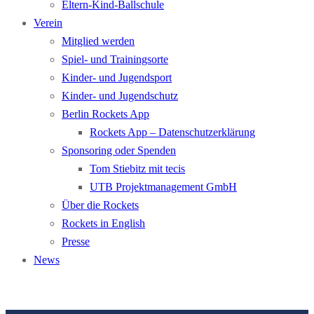
Eltern-­Kind-­Ball­schule
Verein
Mitglied werden
Spiel- und Trainingsorte
Kinder- und Jugendsport
Kinder- und Jugend­schutz
Berlin Rockets App
Rockets App – Datenschutzerklärung
Sponsor­ing oder Spenden
Tom Stiebitz mit tecis
UTB Projektmanagement GmbH
Über die Rockets
Rockets in English
Presse
News