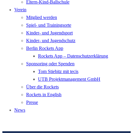
Eltern-­Kind-­Ball­schule
Verein
Mitglied werden
Spiel- und Trainingsorte
Kinder- und Jugendsport
Kinder- und Jugend­schutz
Berlin Rockets App
Rockets App – Datenschutzerklärung
Sponsor­ing oder Spenden
Tom Stiebitz mit tecis
UTB Projektmanagement GmbH
Über die Rockets
Rockets in English
Presse
News