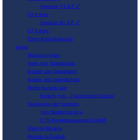
Spielplan VL KF 🔗
U9 Kinder
Spielplan RL KF 🔗
U7 Kinder
Eltern-­Kind-­Ball­schule
Verein
Mitglied werden
Spiel- und Trainingsorte
Kinder- und Jugendsport
Kinder- und Jugend­schutz
Berlin Rockets App
Rockets App – Datenschutzerklärung
Sponsor­ing oder Spenden
Tom Stiebitz mit tecis
UTB Projektmanagement GmbH
Über die Rockets
Rockets in English