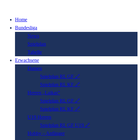
Home
Bundesliga
News
Spielplan
Tabelle
Erwachsene
Damen
Spielplan RL GF 🔗
Spielplan RL KF 🔗
Herren „Laikas“
Spielplan RL GF 🔗
Spielplan RL KF 🔗
U19 Herren
Spielplan RL GF U19 🔗
Hobby – Anfänger