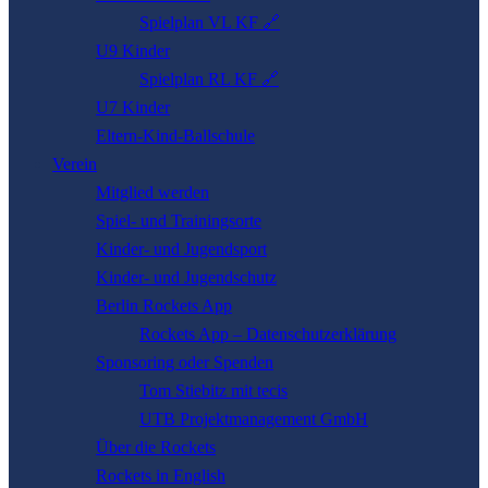
Spielplan VL KF 🔗
U9 Kinder
Spielplan RL KF 🔗
U7 Kinder
Eltern-­Kind-­Ball­schule
Verein
Mitglied werden
Spiel- und Trainingsorte
Kinder- und Jugendsport
Kinder- und Jugend­schutz
Berlin Rockets App
Rockets App – Datenschutzerklärung
Sponsor­ing oder Spenden
Tom Stiebitz mit tecis
UTB Projektmanagement GmbH
Über die Rockets
Rockets in English