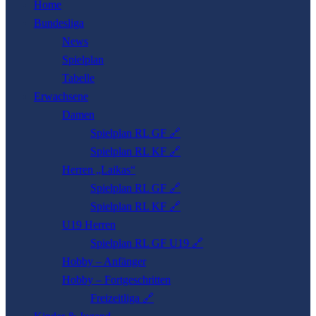
Home
Bundesliga
News
Spielplan
Tabelle
Erwachsene
Damen
Spielplan RL GF 🔗
Spielplan RL KF 🔗
Herren „Laikas“
Spielplan RL GF 🔗
Spielplan RL KF 🔗
U19 Herren
Spielplan RL GF U19 🔗
Hobby – Anfänger
Hobby – Fortgeschritten
Freizeitliga 🔗