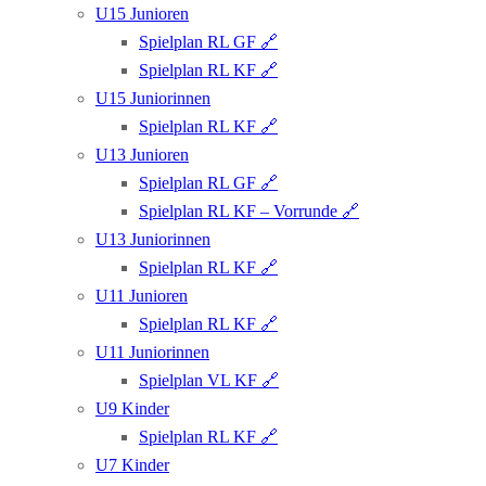
U15 Junioren
Spielplan RL GF 🔗
Spielplan RL KF 🔗
U15 Junio­rin­­nen
Spielplan RL KF 🔗
U13 Junioren
Spielplan RL GF 🔗
Spielplan RL KF – Vorrunde 🔗
U13 Junio­rin­­nen
Spielplan RL KF 🔗
U11 Junioren
Spielplan RL KF 🔗
U11 Juniorinnen
Spielplan VL KF 🔗
U9 Kinder
Spielplan RL KF 🔗
U7 Kinder