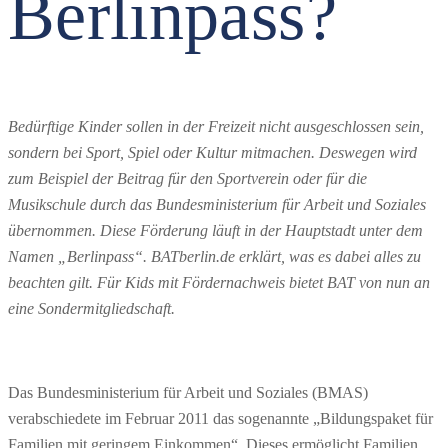
Berlinpass?
Bedürftige Kinder sollen in der Freizeit nicht ausgeschlossen sein,
sondern bei Sport, Spiel oder Kultur mitmachen. Deswegen wird
zum Beispiel der Beitrag für den Sportverein oder für die
Musikschule durch das Bundesministerium für Arbeit und Soziales
übernommen. Diese Förderung läuft in der Hauptstadt unter dem
Namen „Berlinpass“. BATberlin.de erklärt, was es dabei alles zu
beachten gilt. Für Kids mit Fördernachweis bietet BAT von nun an
eine Sondermitgliedschaft.
Das Bundesministerium für Arbeit und Soziales (BMAS)
verabschiedete im Februar 2011 das sogenannte „Bildungspaket für
Familien mit geringem Einkommen“. Dieses ermöglicht Familien