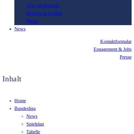
Über die Rockets
Rockets in English
Presse
News
Kontaktformular
Engagement & Jobs
Presse
Inhalt
Home
Bundesliga
News
Spielplan
Tabelle