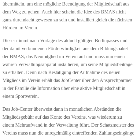
übermitteln, um eine mögliche Beendigung der Mitgliedschaft aus
dem Weg zu gehen. Auch hier scheint die Idee des BMAS nicht
ganz durchdacht gewesen zu sein und installiert gleich die nächsten
Hürden im Verein.
Dieser nimmt nach Vorlage des aktuell gültigen Berlinpasses und
der damit verbundenen Förderwürdigkeit aus dem Bildungspaket
der BMAS, das Neumitglied im Verein auf und muss nun einen
wahren Verwaltungsapparat installieren, um seine Mitgliedsbeiträge
zu erhalten. Denn nach Bestätigung der Aufnahme des neuen
Mitglieds im Verein erhält das JobCenter über den Ansprechpartner
in der Familie die Information über eine aktive Mitgliedschaft in
einem Sportverein.
Das Job-Center überweist dann in monatlichen Abständen die
Mitgliedsgebühr auf das Konto des Vereins, was wiederum zu
einem Mehraufwand in der Verwaltung führt. Der Schatzmeister des
Vereins muss nun die unregelmäßig eintreffenden Zahlungseingänge