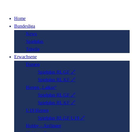
Home
Bundesliga
News
Spielplan
Tabelle
Erwachsene
Damen
Spielplan RL GF 🔗
Spielplan RL KF 🔗
Herren „Laikas“
Spielplan RL GF 🔗
Spielplan RL KF 🔗
U19 Herren
Spielplan RL GF U19 🔗
Hobby – Anfänger