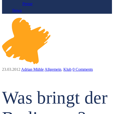
Presse
News
23.03.2012
Adrian Mühle
Allgemein
,
Klub
0 Comments
Was bringt der