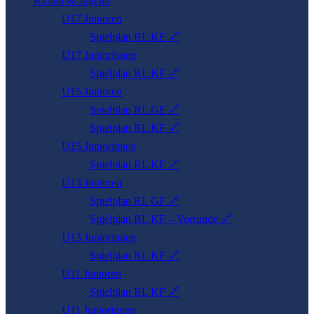
Kinder & Jugend
U17 Junioren
Spielplan RL KF 🔗
U17 Junio­rin­­nen
Spielplan RL KF 🔗
U15 Junioren
Spielplan RL GF 🔗
Spielplan RL KF 🔗
U15 Junio­rin­­nen
Spielplan RL KF 🔗
U13 Junioren
Spielplan RL GF 🔗
Spielplan RL KF – Vorrunde 🔗
U13 Junio­rin­­nen
Spielplan RL KF 🔗
U11 Junioren
Spielplan RL KF 🔗
U11 Juniorinnen