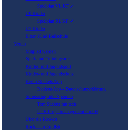
Spielplan VL KF 🔗
U9 Kinder
Spielplan RL KF 🔗
U7 Kinder
Eltern-­Kind-­Ball­schule
Verein
Mitglied werden
Spiel- und Trainingsorte
Kinder- und Jugendsport
Kinder- und Jugend­schutz
Berlin Rockets App
Rockets App – Datenschutzerklärung
Sponsor­ing oder Spenden
Tom Stiebitz mit tecis
UTB Projektmanagement GmbH
Über die Rockets
Rockets in English