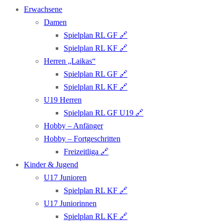
Erwachsene
Damen
Spielplan RL GF 🔗
Spielplan RL KF 🔗
Herren „Laikas“
Spielplan RL GF 🔗
Spielplan RL KF 🔗
U19 Herren
Spielplan RL GF U19 🔗
Hobby – Anfänger
Hobby – Fortgeschritten
Freizeitliga 🔗
Kinder & Jugend
U17 Junioren
Spielplan RL KF 🔗
U17 Junio­rin­­nen
Spielplan RL KF 🔗