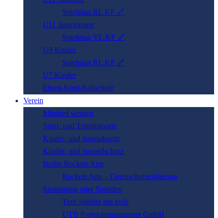
Spielplan RL KF 🔗
U11 Juniorinnen
Spielplan VL KF 🔗
U9 Kinder
Spielplan RL KF 🔗
U7 Kinder
Eltern-­Kind-­Ball­schule
Verein
Mitglied werden
Spiel- und Trainingsorte
Kinder- und Jugendsport
Kinder- und Jugend­schutz
Berlin Rockets App
Rockets App – Datenschutzerklärung
Sponsor­ing oder Spenden
Tom Stiebitz mit tecis
UTB Projektmanagement GmbH