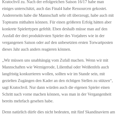
Kratochvil zu. Nach der erfolgreichen Saison 16/17 habe man
einiges unterschätzt, auch das Final4 habe Ressourcen gekostet.
Andererseits habe die Mannschaft sehr oft überzeugt, habe auch mit
Topteams mithalten können. Für einen größeren Erfolg hätten aber
konkrete Spielertypen gefehlt. Eben deshalb müsse man auf den
Ausfall der drei produktivsten Spieler des Vorjahres wie in der
vergangenen Saison oder auf den unbesetzten ersten Torwartposten
dieses Jahr auch anders reagieren können.
„Wir müssen uns unabhängig vom Zufall machen. Wenn wir mit
Mannschaften wie Wernigerode, Lilienthal oder Weißenfels auch
langfristig konkurrieren wollen, sollten wir im Stande sein, mit
gezielten Zugängen den Kader an den richtigen Stellen zu stützen“,
sagt Kratochvil. Nur dann würden auch die eigenen Spieler einen
Schritt nach vorne machen können, was man in der Vergangenheit
bereits mehrfach gesehen habe.
Denn natürlich dürfe dies nicht bedeuten, mit fünf Skandinaviern am