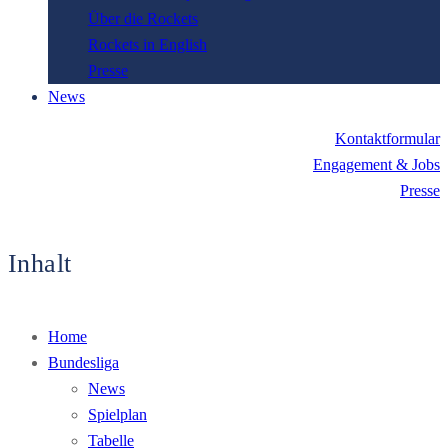
Über die Rockets
Rockets in English
Presse
News
Kontaktformular
Engagement & Jobs
Presse
Inhalt
Home
Bundesliga
News
Spielplan
Tabelle