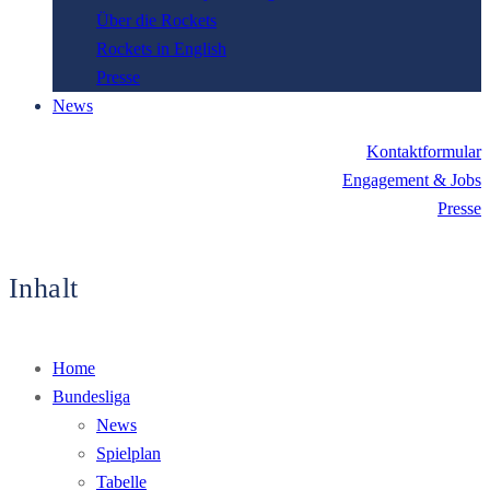
Über die Rockets
Rockets in English
Presse
News
Kontaktformular
Engagement & Jobs
Presse
Inhalt
Home
Bundesliga
News
Spielplan
Tabelle