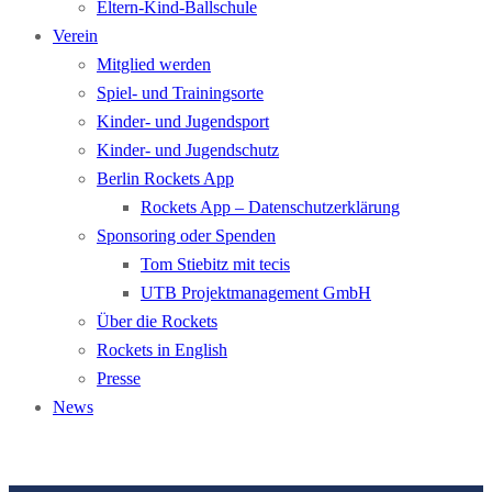
Eltern-­Kind-­Ball­schule
Verein
Mitglied werden
Spiel- und Trainingsorte
Kinder- und Jugendsport
Kinder- und Jugend­schutz
Berlin Rockets App
Rockets App – Datenschutzerklärung
Sponsor­ing oder Spenden
Tom Stiebitz mit tecis
UTB Projektmanagement GmbH
Über die Rockets
Rockets in English
Presse
News