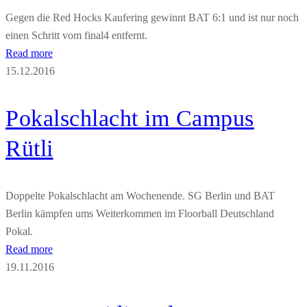
Gegen die Red Hocks Kaufering gewinnt BAT 6:1 und ist nur noch
einen Schritt vom final4 entfernt.
Read more
15.12.2016
Pokalschlacht im Campus
Rütli
Doppelte Pokalschlacht am Wochenende. SG Berlin und BAT
Berlin kämpfen ums Weiterkommen im Floorball Deutschland
Pokal.
Read more
19.11.2016