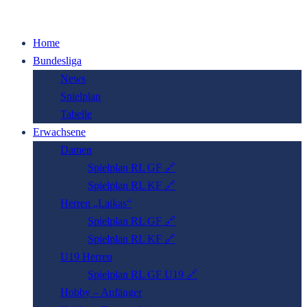
Home
Bundesliga
News
Spielplan
Tabelle
Erwachsene
Damen
Spielplan RL GF 🔗
Spielplan RL KF 🔗
Herren „Laikas“
Spielplan RL GF 🔗
Spielplan RL KF 🔗
U19 Herren
Spielplan RL GF U19 🔗
Hobby – Anfänger