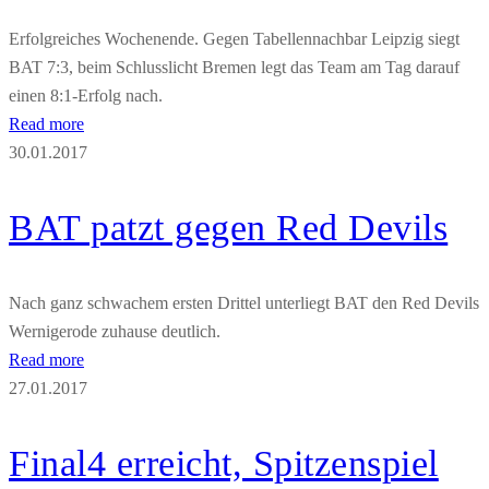
Erfolgreiches Wochenende. Gegen Tabellennachbar Leipzig siegt
BAT 7:3, beim Schlusslicht Bremen legt das Team am Tag darauf
einen 8:1-Erfolg nach.
Read more
30.01.2017
BAT patzt gegen Red Devils
Nach ganz schwachem ersten Drittel unterliegt BAT den Red Devils
Wernigerode zuhause deutlich.
Read more
27.01.2017
Final4 erreicht, Spitzenspiel