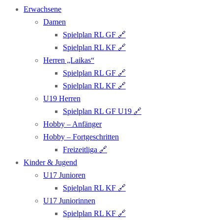
Erwachsene
Damen
Spielplan RL GF 🔗
Spielplan RL KF 🔗
Herren „Laikas“
Spielplan RL GF 🔗
Spielplan RL KF 🔗
U19 Herren
Spielplan RL GF U19 🔗
Hobby – Anfänger
Hobby – Fortgeschritten
Freizeitliga 🔗
Kinder & Jugend
U17 Junioren
Spielplan RL KF 🔗
U17 Junio­rin­­nen
Spielplan RL KF 🔗