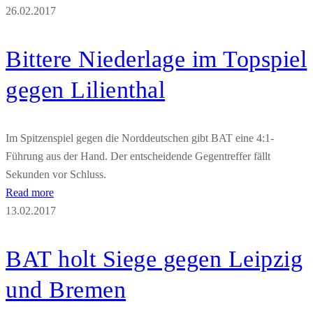
26.02.2017
Bittere Niederlage im Topspiel
gegen Lilienthal
Im Spitzenspiel gegen die Norddeutschen gibt BAT eine 4:1-
Führung aus der Hand. Der entscheidende Gegentreffer fällt
Sekunden vor Schluss.
Read more
13.02.2017
BAT holt Siege gegen Leipzig
und Bremen