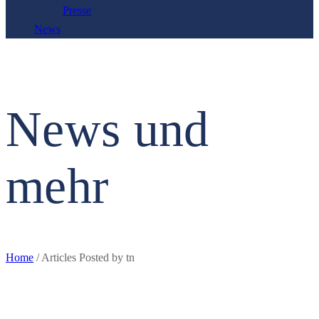
Presse
News
News und
mehr
Home
/
Articles Posted by tn