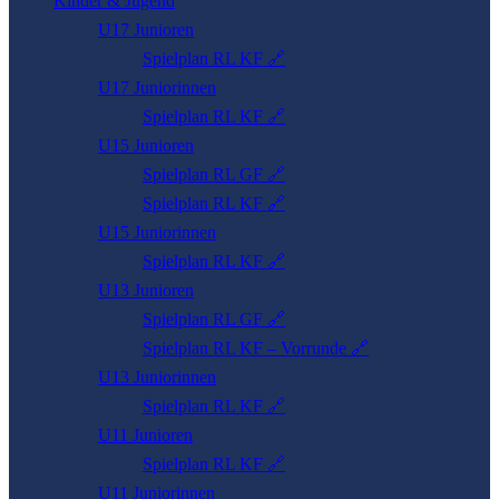
Kinder & Jugend
U17 Junioren
Spielplan RL KF 🔗
U17 Junio­rin­­nen
Spielplan RL KF 🔗
U15 Junioren
Spielplan RL GF 🔗
Spielplan RL KF 🔗
U15 Junio­rin­­nen
Spielplan RL KF 🔗
U13 Junioren
Spielplan RL GF 🔗
Spielplan RL KF – Vorrunde 🔗
U13 Junio­rin­­nen
Spielplan RL KF 🔗
U11 Junioren
Spielplan RL KF 🔗
U11 Juniorinnen