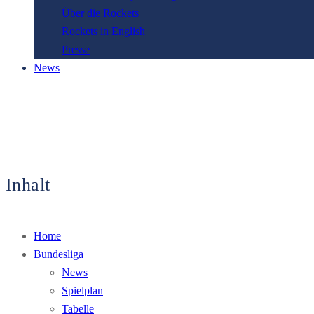
Über die Rockets
Rockets in English
Presse
News
Inhalt
Home
Bundesliga
News
Spielplan
Tabelle