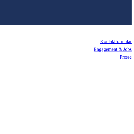
Kontaktformular
Engagement & Jobs
Presse