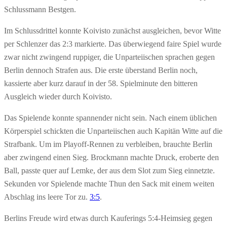
Schlussmann Bestgen.
Im Schlussdrittel konnte Koivisto zunächst ausgleichen, bevor Witte
per Schlenzer das 2:3 markierte. Das überwiegend faire Spiel wurde
zwar nicht zwingend ruppiger, die Unparteiischen sprachen gegen
Berlin dennoch Strafen aus. Die erste überstand Berlin noch,
kassierte aber kurz darauf in der 58. Spielminute den bitteren
Ausgleich wieder durch Koivisto.
Das Spielende konnte spannender nicht sein. Nach einem üblichen
Körperspiel schickten die Unparteiischen auch Kapitän Witte auf die
Strafbank. Um im Playoff-Rennen zu verbleiben, brauchte Berlin
aber zwingend einen Sieg. Brockmann machte Druck, eroberte den
Ball, passte quer auf Lemke, der aus dem Slot zum Sieg einnetzte.
Sekunden vor Spielende machte Thun den Sack mit einem weiten
Abschlag ins leere Tor zu.
3:5
.
Berlins Freude wird etwas durch Kauferings 5:4-Heimsieg gegen