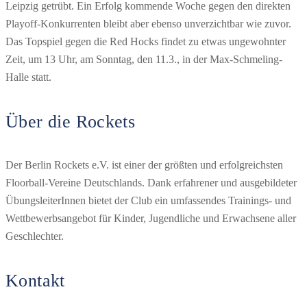
Leipzig getrübt. Ein Erfolg kommende Woche gegen den direkten
Playoff-Konkurrenten bleibt aber ebenso unverzichtbar wie zuvor.
Das Topspiel gegen die Red Hocks findet zu etwas ungewohnter
Zeit, um 13 Uhr, am Sonntag, den 11.3., in der Max-Schmeling-
Halle statt.
Über die Rockets
Der Berlin Rockets e.V. ist einer der größten und erfolgreichsten
Floorball-Vereine Deutschlands. Dank erfahrener und ausgebildeter
ÜbungsleiterInnen bietet der Club ein umfassendes Trainings- und
Wettbewerbsangebot für Kinder, Jugendliche und Erwachsene aller
Geschlechter.
Kontakt