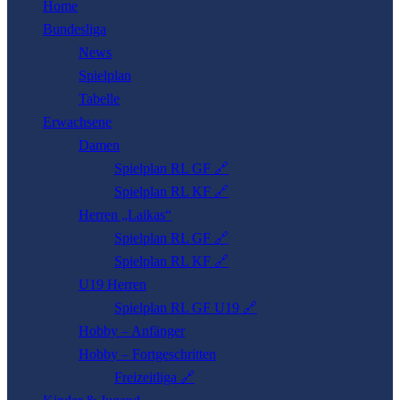
Home
Bundesliga
News
Spielplan
Tabelle
Erwachsene
Damen
Spielplan RL GF 🔗
Spielplan RL KF 🔗
Herren „Laikas“
Spielplan RL GF 🔗
Spielplan RL KF 🔗
U19 Herren
Spielplan RL GF U19 🔗
Hobby – Anfänger
Hobby – Fortgeschritten
Freizeitliga 🔗