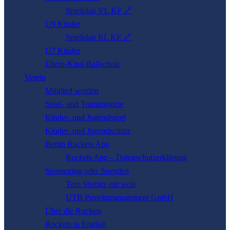
Spielplan VL KF 🔗
U9 Kinder
Spielplan RL KF 🔗
U7 Kinder
Eltern-­Kind-­Ball­schule
Verein
Mitglied werden
Spiel- und Trainingsorte
Kinder- und Jugendsport
Kinder- und Jugend­schutz
Berlin Rockets App
Rockets App – Datenschutzerklärung
Sponsor­ing oder Spenden
Tom Stiebitz mit tecis
UTB Projektmanagement GmbH
Über die Rockets
Rockets in English