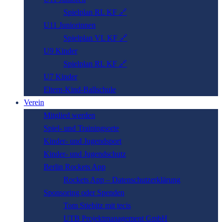
Spielplan RL KF 🔗
U11 Juniorinnen
Spielplan VL KF 🔗
U9 Kinder
Spielplan RL KF 🔗
U7 Kinder
Eltern-­Kind-­Ball­schule
Verein
Mitglied werden
Spiel- und Trainingsorte
Kinder- und Jugendsport
Kinder- und Jugend­schutz
Berlin Rockets App
Rockets App – Datenschutzerklärung
Sponsor­ing oder Spenden
Tom Stiebitz mit tecis
UTB Projektmanagement GmbH