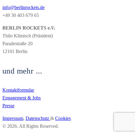
info@berlinrockets.de
+49 30 403 679 65
BERLIN ROCKETS e.V.
Thilo Klimisch (Präsident)
Paradestraße 20
12101 Berlin
und mehr ...
Kontaktformular
Engagement & Jobs
Presse
Impressum
,
Datenschutz
&
Cookies
© 2026. All Rights Reserved.