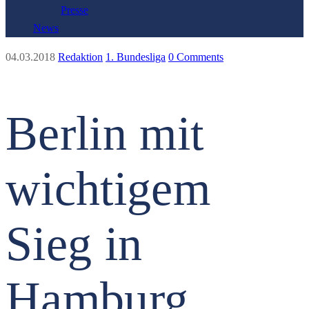
Presse
News
04.03.2018
Redaktion
1. Bundesliga
0 Comments
Berlin mit
wichtigem
Sieg in
Hamburg