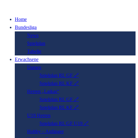
Home
Bundesliga
News
Spielplan
Tabelle
Erwachsene
Damen
Spielplan RL GF 🔗
Spielplan RL KF 🔗
Herren „Laikas“
Spielplan RL GF 🔗
Spielplan RL KF 🔗
U19 Herren
Spielplan RL GF U19 🔗
Hobby – Anfänger