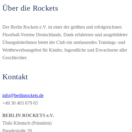
Über die Rockets
Der Berlin Rockets e.V. ist einer der größten und erfolgreichsten
Floorball-Vereine Deutschlands. Dank erfahrener und ausgebildeter
ÜbungsleiterInnen bietet der Club ein umfassendes Trainings- und
Wettbewerbsangebot für Kinder, Jugendliche und Erwachsene aller
Geschlechter.
Kontakt
info@berlinrockets.de
+49 30 403 679 65
BERLIN ROCKETS e.V.
Thilo Klimisch (Präsident)
Paradestraße 20