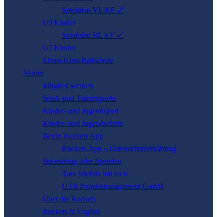
Spielplan VL KF 🔗
U9 Kinder
Spielplan RL KF 🔗
U7 Kinder
Eltern-­Kind-­Ball­schule
Verein
Mitglied werden
Spiel- und Trainingsorte
Kinder- und Jugendsport
Kinder- und Jugend­schutz
Berlin Rockets App
Rockets App – Datenschutzerklärung
Sponsor­ing oder Spenden
Tom Stiebitz mit tecis
UTB Projektmanagement GmbH
Über die Rockets
Rockets in English