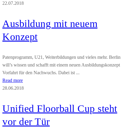
22.07.2018
Ausbildung mit neuem
Konzept
Patenprogramm, U21, Weiterbildungen und vieles mehr. Berlin
will’s wissen und schafft mit einem neuen Ausbildungskonzept
Vorfahrt für den Nachwuchs. Dabei ist ...
Read more
28.06.2018
Unified Floorball Cup steht
vor der Tür