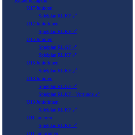
Kinder & Jugend
U17 Junioren
Spielplan RL KF 🔗
U17 Junio­rin­­nen
Spielplan RL KF 🔗
U15 Junioren
Spielplan RL GF 🔗
Spielplan RL KF 🔗
U15 Junio­rin­­nen
Spielplan RL KF 🔗
U13 Junioren
Spielplan RL GF 🔗
Spielplan RL KF – Vorrunde 🔗
U13 Junio­rin­­nen
Spielplan RL KF 🔗
U11 Junioren
Spielplan RL KF 🔗
U11 Juniorinnen