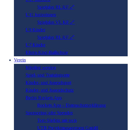
Spielplan RL KF 🔗
U11 Juniorinnen
Spielplan VL KF 🔗
U9 Kinder
Spielplan RL KF 🔗
U7 Kinder
Eltern-­Kind-­Ball­schule
Verein
Mitglied werden
Spiel- und Trainingsorte
Kinder- und Jugendsport
Kinder- und Jugend­schutz
Berlin Rockets App
Rockets App – Datenschutzerklärung
Sponsor­ing oder Spenden
Tom Stiebitz mit tecis
UTB Projektmanagement GmbH