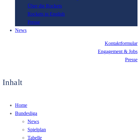
Über die Rockets
Rockets in English
Presse
News
Kontaktformular
Engagement & Jobs
Presse
Inhalt
Home
Bundesliga
News
Spielplan
Tabelle