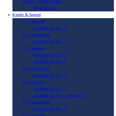
Hobby – Fortgeschritten
Freizeitliga 🔗
Kinder & Jugend
U17 Junioren
Spielplan RL KF 🔗
U17 Junio­rin­­nen
Spielplan RL KF 🔗
U15 Junioren
Spielplan RL GF 🔗
Spielplan RL KF 🔗
U15 Junio­rin­­nen
Spielplan RL KF 🔗
U13 Junioren
Spielplan RL GF 🔗
Spielplan RL KF – Vorrunde 🔗
U13 Junio­rin­­nen
Spielplan RL KF 🔗
U11 Junioren