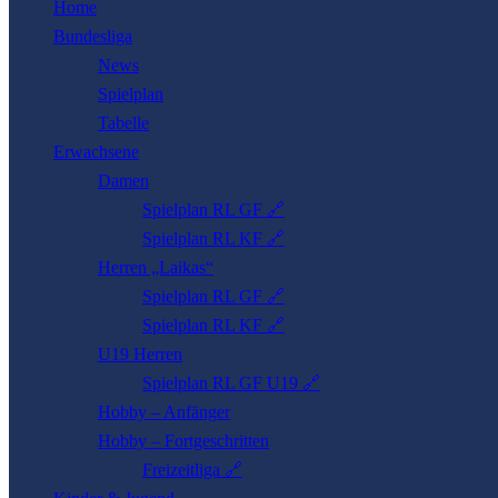
Home
Bundesliga
News
Spielplan
Tabelle
Erwachsene
Damen
Spielplan RL GF 🔗
Spielplan RL KF 🔗
Herren „Laikas“
Spielplan RL GF 🔗
Spielplan RL KF 🔗
U19 Herren
Spielplan RL GF U19 🔗
Hobby – Anfänger
Hobby – Fortgeschritten
Freizeitliga 🔗