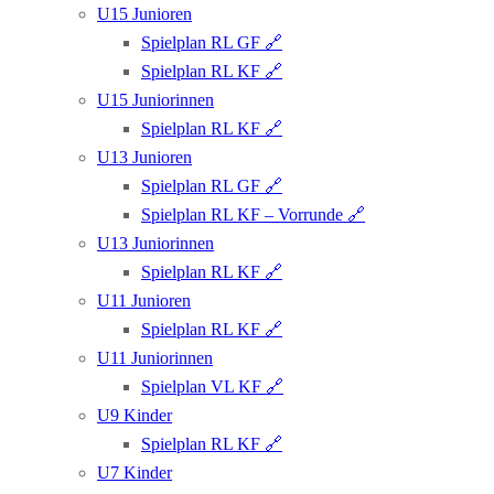
U15 Junioren
Spielplan RL GF 🔗
Spielplan RL KF 🔗
U15 Junio­rin­­nen
Spielplan RL KF 🔗
U13 Junioren
Spielplan RL GF 🔗
Spielplan RL KF – Vorrunde 🔗
U13 Junio­rin­­nen
Spielplan RL KF 🔗
U11 Junioren
Spielplan RL KF 🔗
U11 Juniorinnen
Spielplan VL KF 🔗
U9 Kinder
Spielplan RL KF 🔗
U7 Kinder