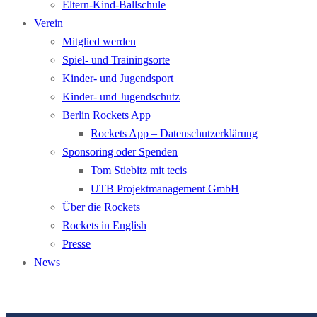
Eltern-­Kind-­Ball­schule
Verein
Mitglied werden
Spiel- und Trainingsorte
Kinder- und Jugendsport
Kinder- und Jugend­schutz
Berlin Rockets App
Rockets App – Datenschutzerklärung
Sponsor­ing oder Spenden
Tom Stiebitz mit tecis
UTB Projektmanagement GmbH
Über die Rockets
Rockets in English
Presse
News