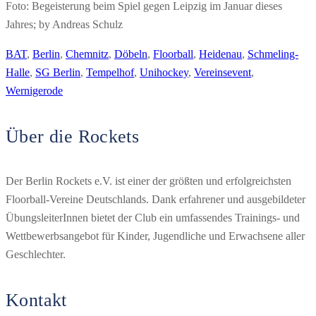
Foto: Begeisterung beim Spiel gegen Leipzig im Januar dieses
Jahres; by Andreas Schulz
BAT
,
Berlin
,
Chemnitz
,
Döbeln
,
Floorball
,
Heidenau
,
Schmeling-
Halle
,
SG Berlin
,
Tempelhof
,
Unihockey
,
Vereinsevent
,
Wernigerode
Über die Rockets
Der Berlin Rockets e.V. ist einer der größten und erfolgreichsten
Floorball-Vereine Deutschlands. Dank erfahrener und ausgebildeter
ÜbungsleiterInnen bietet der Club ein umfassendes Trainings- und
Wettbewerbsangebot für Kinder, Jugendliche und Erwachsene aller
Geschlechter.
Kontakt