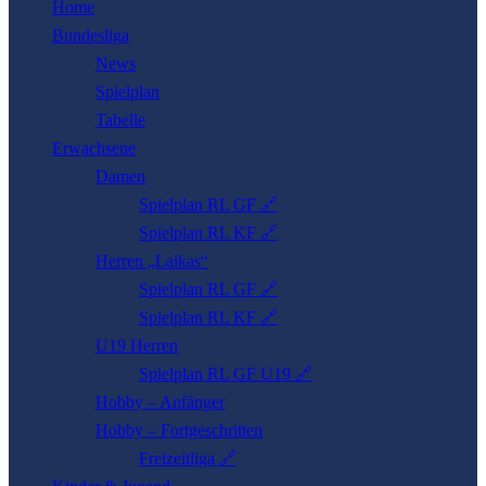
Home
Bundesliga
News
Spielplan
Tabelle
Erwachsene
Damen
Spielplan RL GF 🔗
Spielplan RL KF 🔗
Herren „Laikas“
Spielplan RL GF 🔗
Spielplan RL KF 🔗
U19 Herren
Spielplan RL GF U19 🔗
Hobby – Anfänger
Hobby – Fortgeschritten
Freizeitliga 🔗