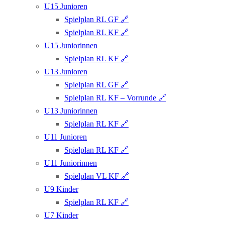
U15 Junioren
Spielplan RL GF 🔗
Spielplan RL KF 🔗
U15 Junio­rin­­nen
Spielplan RL KF 🔗
U13 Junioren
Spielplan RL GF 🔗
Spielplan RL KF – Vorrunde 🔗
U13 Junio­rin­­nen
Spielplan RL KF 🔗
U11 Junioren
Spielplan RL KF 🔗
U11 Juniorinnen
Spielplan VL KF 🔗
U9 Kinder
Spielplan RL KF 🔗
U7 Kinder