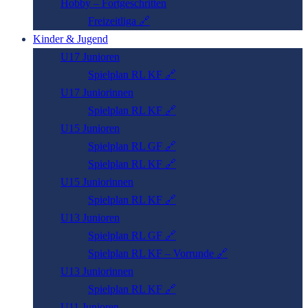
Hobby – Fortgeschritten
Freizeitliga 🔗
Kinder & Jugend
U17 Junioren
Spielplan RL KF 🔗
U17 Junio­rin­­nen
Spielplan RL KF 🔗
U15 Junioren
Spielplan RL GF 🔗
Spielplan RL KF 🔗
U15 Junio­rin­­nen
Spielplan RL KF 🔗
U13 Junioren
Spielplan RL GF 🔗
Spielplan RL KF – Vorrunde 🔗
U13 Junio­rin­­nen
Spielplan RL KF 🔗
U11 Junioren