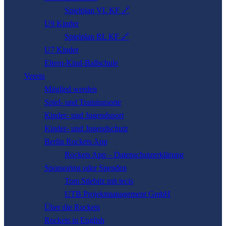
Spielplan VL KF 🔗
U9 Kinder
Spielplan RL KF 🔗
U7 Kinder
Eltern-­Kind-­Ball­schule
Verein
Mitglied werden
Spiel- und Trainingsorte
Kinder- und Jugendsport
Kinder- und Jugend­schutz
Berlin Rockets App
Rockets App – Datenschutzerklärung
Sponsor­ing oder Spenden
Tom Stiebitz mit tecis
UTB Projektmanagement GmbH
Über die Rockets
Rockets in English