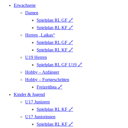
Erwachsene
Damen
Spielplan RL GF 🔗
Spielplan RL KF 🔗
Herren „Laikas“
Spielplan RL GF 🔗
Spielplan RL KF 🔗
U19 Herren
Spielplan RL GF U19 🔗
Hobby – Anfänger
Hobby – Fortgeschritten
Freizeitliga 🔗
Kinder & Jugend
U17 Junioren
Spielplan RL KF 🔗
U17 Junio­rin­­nen
Spielplan RL KF 🔗