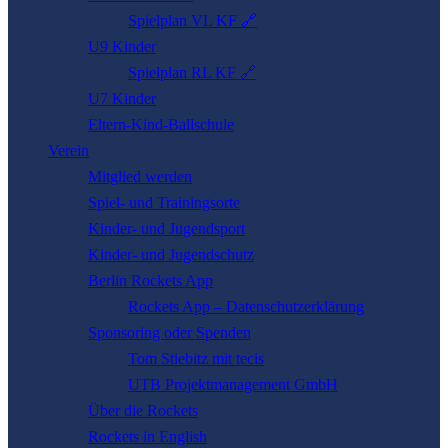
Spielplan VL KF 🔗
U9 Kinder
Spielplan RL KF 🔗
U7 Kinder
Eltern-­Kind-­Ball­schule
Verein
Mitglied werden
Spiel- und Trainingsorte
Kinder- und Jugendsport
Kinder- und Jugend­schutz
Berlin Rockets App
Rockets App – Datenschutzerklärung
Sponsor­ing oder Spenden
Tom Stiebitz mit tecis
UTB Projektmanagement GmbH
Über die Rockets
Rockets in English