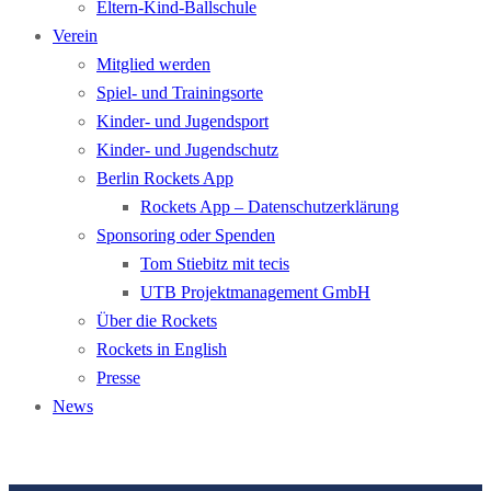
Eltern-­Kind-­Ball­schule
Verein
Mitglied werden
Spiel- und Trainingsorte
Kinder- und Jugendsport
Kinder- und Jugend­schutz
Berlin Rockets App
Rockets App – Datenschutzerklärung
Sponsor­ing oder Spenden
Tom Stiebitz mit tecis
UTB Projektmanagement GmbH
Über die Rockets
Rockets in English
Presse
News