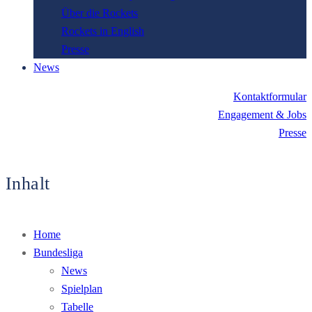
Über die Rockets
Rockets in English
Presse
News
Kontaktformular
Engagement & Jobs
Presse
Inhalt
Home
Bundesliga
News
Spielplan
Tabelle