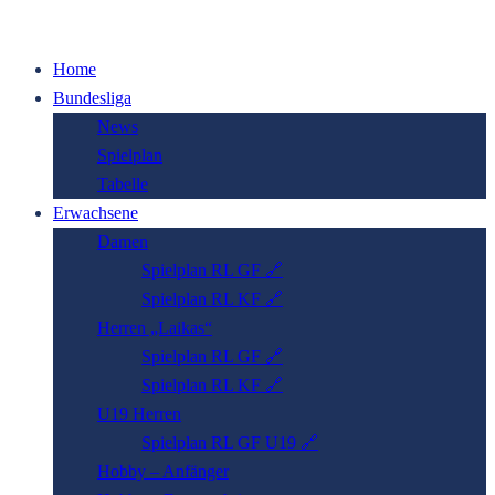
Home
Bundesliga
News
Spielplan
Tabelle
Erwachsene
Damen
Spielplan RL GF 🔗
Spielplan RL KF 🔗
Herren „Laikas“
Spielplan RL GF 🔗
Spielplan RL KF 🔗
U19 Herren
Spielplan RL GF U19 🔗
Hobby – Anfänger