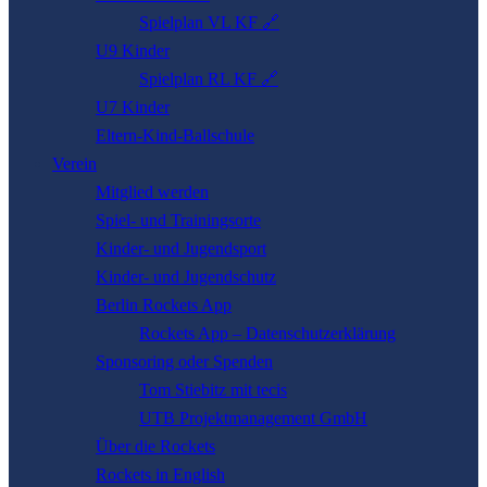
Spielplan VL KF 🔗
U9 Kinder
Spielplan RL KF 🔗
U7 Kinder
Eltern-­Kind-­Ball­schule
Verein
Mitglied werden
Spiel- und Trainingsorte
Kinder- und Jugendsport
Kinder- und Jugend­schutz
Berlin Rockets App
Rockets App – Datenschutzerklärung
Sponsor­ing oder Spenden
Tom Stiebitz mit tecis
UTB Projektmanagement GmbH
Über die Rockets
Rockets in English