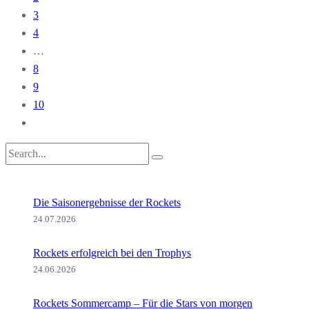
3
4
…
8
9
10
Die Saisonergebnisse der Rockets
24.07.2026
Rockets erfolgreich bei den Trophys
24.06.2026
Rockets Sommercamp – Für die Stars von morgen