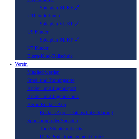
Spielplan RL KF 🔗
U11 Juniorinnen
Spielplan VL KF 🔗
U9 Kinder
Spielplan RL KF 🔗
U7 Kinder
Eltern-­Kind-­Ball­schule
Verein
Mitglied werden
Spiel- und Trainingsorte
Kinder- und Jugendsport
Kinder- und Jugend­schutz
Berlin Rockets App
Rockets App – Datenschutzerklärung
Sponsor­ing oder Spenden
Tom Stiebitz mit tecis
UTB Projektmanagement GmbH