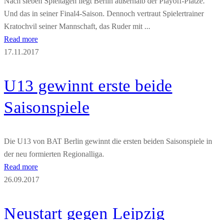
Nach sieben Spieltagen liegt Berlin außerhalb der Playoff-Plätze.
Und das in seiner Final4-Saison. Dennoch vertraut Spielertrainer
Kratochvil seiner Mannschaft, das Ruder mit ...
Read more
17.11.2017
U13 gewinnt erste beide
Saisonspiele
Die U13 von BAT Berlin gewinnt die ersten beiden Saisonspiele in
der neu formierten Regionalliga.
Read more
26.09.2017
Neustart gegen Leipzig