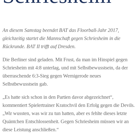
An diesem Samstag beendet BAT das Floorball-Jahr 2017,
gleichzeitig startet die Mannschaft gegen Schriesheim in die
Rückrunde. BAT II trifft auf Dresden.
Die Berliner sind geladen. Mit Frust, da man im Hinspiel gegen
Schriesheim mit 4:8 unterlag, und mit Selbstbewusstsein, da der
überraschende 6:3-Sieg gegen Wernigerode neues
Selbstbewusstsein gab.
„Es hatte sich schon in den Partien davor abgezeichnet“,
kommentiert Spielertrainer Kratochvil den Erfolg gegen die Devils.
„Wir wussten, was wir zu tun hatten, aber es fehlte dieses letzte
Quäntchen Entschlossenheit. Gegen Schriesheim müssen wir an
diese Leistung anschließen.“