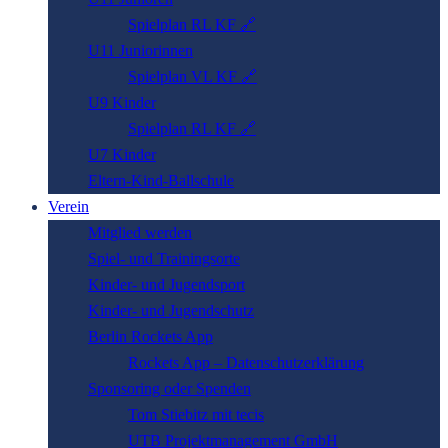
Spielplan RL KF 🔗
U11 Juniorinnen
Spielplan VL KF 🔗
U9 Kinder
Spielplan RL KF 🔗
U7 Kinder
Eltern-­Kind-­Ball­schule
Verein
Mitglied werden
Spiel- und Trainingsorte
Kinder- und Jugendsport
Kinder- und Jugend­schutz
Berlin Rockets App
Rockets App – Datenschutzerklärung
Sponsor­ing oder Spenden
Tom Stiebitz mit tecis
UTB Projektmanagement GmbH