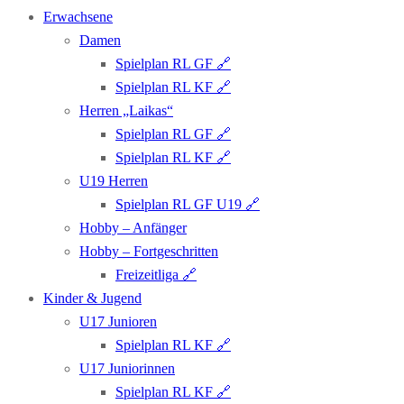
Erwachsene
Damen
Spielplan RL GF 🔗
Spielplan RL KF 🔗
Herren „Laikas“
Spielplan RL GF 🔗
Spielplan RL KF 🔗
U19 Herren
Spielplan RL GF U19 🔗
Hobby – Anfänger
Hobby – Fortgeschritten
Freizeitliga 🔗
Kinder & Jugend
U17 Junioren
Spielplan RL KF 🔗
U17 Junio­rin­­nen
Spielplan RL KF 🔗