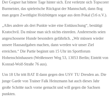
Der Gegner hat bittere Tage hinter sich. Erst verletzte sich Topscorer
Burmeister, das spielerische Rückgrat der Mannschaft, dann flog
man gegen Zweitligist Holzbüttgen sogar aus dem Pokal (5:6 n.V.).
„Alles andere als drei Punkte wäre eine Enttäuschung“, bestätigt
Kratochvil. Da müsse man sich nichts einreden. Andererseits seien
angeschossene Hunde besonders gefährlich. „Wir müssen wieder
unsere Hausaufgaben machen, dann werden wir unser Ziel
erreichen.“ Die Partie beginnt um 15 Uhr im Sportforum
Hohenschönhausen (Weißenseer Weg 53, 13053 Berlin; Eintritt von
Konrad-Wolf-Straße 76 aus).
Um 18 Uhr tritt BAT II dann gegen den USV TU Dresden an. Die
junge Garde von Trainer Falk Heinzmann hat auch dieses Jahr
große Schritte nach vorne gemacht und will gegen die Sachsen
punkten.