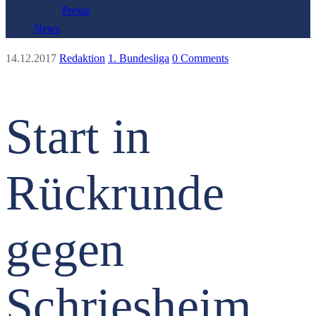
Presse
News
14.12.2017
Redaktion
1. Bundesliga
0 Comments
Start in
Rückrunde
gegen
Schriesheim