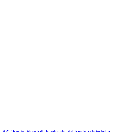
BAT Berlin
,
Floorball
,
Innebandy
,
Salibandy
,
schriesheim
,