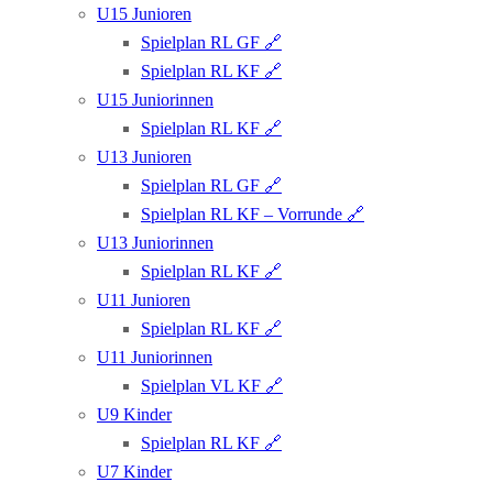
U15 Junioren
Spielplan RL GF 🔗
Spielplan RL KF 🔗
U15 Junio­rin­­nen
Spielplan RL KF 🔗
U13 Junioren
Spielplan RL GF 🔗
Spielplan RL KF – Vorrunde 🔗
U13 Junio­rin­­nen
Spielplan RL KF 🔗
U11 Junioren
Spielplan RL KF 🔗
U11 Juniorinnen
Spielplan VL KF 🔗
U9 Kinder
Spielplan RL KF 🔗
U7 Kinder