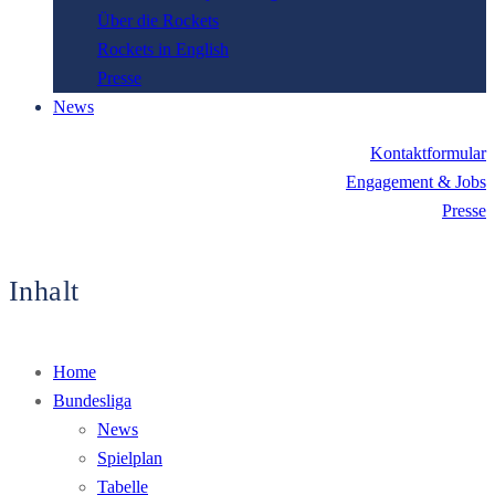
Über die Rockets
Rockets in English
Presse
News
Kontaktformular
Engagement & Jobs
Presse
Inhalt
Home
Bundesliga
News
Spielplan
Tabelle