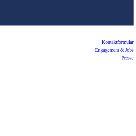
Kontaktformular
Engagement & Jobs
Presse