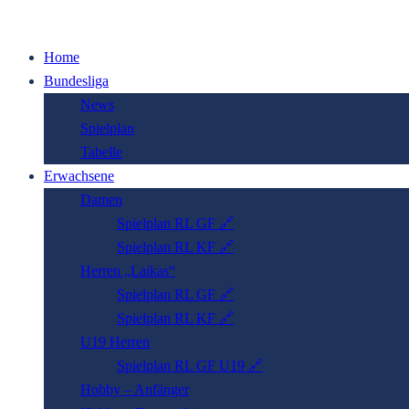
Home
Bundesliga
News
Spielplan
Tabelle
Erwachsene
Damen
Spielplan RL GF 🔗
Spielplan RL KF 🔗
Herren „Laikas“
Spielplan RL GF 🔗
Spielplan RL KF 🔗
U19 Herren
Spielplan RL GF U19 🔗
Hobby – Anfänger