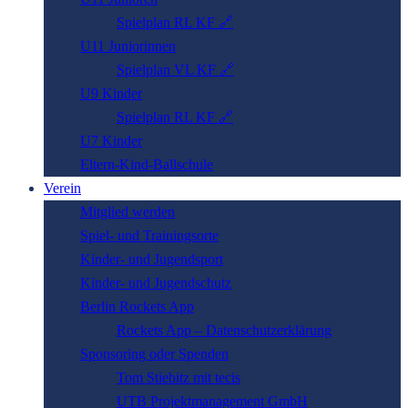
Spielplan RL KF 🔗
U11 Juniorinnen
Spielplan VL KF 🔗
U9 Kinder
Spielplan RL KF 🔗
U7 Kinder
Eltern-­Kind-­Ball­schule
Verein
Mitglied werden
Spiel- und Trainingsorte
Kinder- und Jugendsport
Kinder- und Jugend­schutz
Berlin Rockets App
Rockets App – Datenschutzerklärung
Sponsor­ing oder Spenden
Tom Stiebitz mit tecis
UTB Projektmanagement GmbH