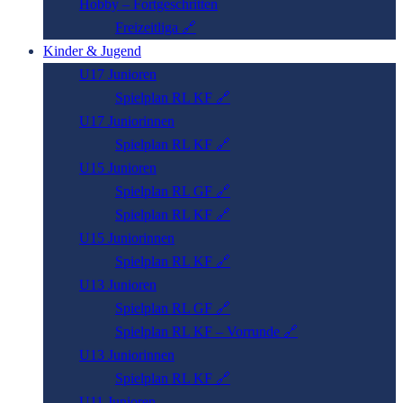
Hobby – Fortgeschritten
Freizeitliga 🔗
Kinder & Jugend
U17 Junioren
Spielplan RL KF 🔗
U17 Junio­rin­­nen
Spielplan RL KF 🔗
U15 Junioren
Spielplan RL GF 🔗
Spielplan RL KF 🔗
U15 Junio­rin­­nen
Spielplan RL KF 🔗
U13 Junioren
Spielplan RL GF 🔗
Spielplan RL KF – Vorrunde 🔗
U13 Junio­rin­­nen
Spielplan RL KF 🔗
U11 Junioren