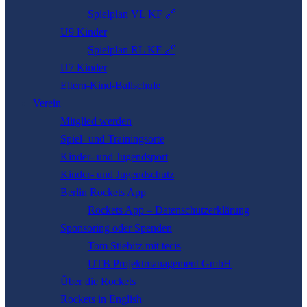
Spielplan VL KF 🔗
U9 Kinder
Spielplan RL KF 🔗
U7 Kinder
Eltern-­Kind-­Ball­schule
Verein
Mitglied werden
Spiel- und Trainingsorte
Kinder- und Jugendsport
Kinder- und Jugend­schutz
Berlin Rockets App
Rockets App – Datenschutzerklärung
Sponsor­ing oder Spenden
Tom Stiebitz mit tecis
UTB Projektmanagement GmbH
Über die Rockets
Rockets in English