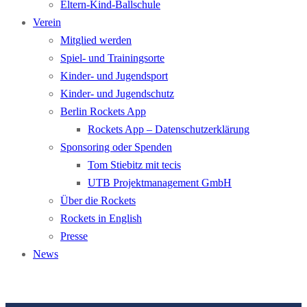
Eltern-­Kind-­Ball­schule
Verein
Mitglied werden
Spiel- und Trainingsorte
Kinder- und Jugendsport
Kinder- und Jugend­schutz
Berlin Rockets App
Rockets App – Datenschutzerklärung
Sponsor­ing oder Spenden
Tom Stiebitz mit tecis
UTB Projektmanagement GmbH
Über die Rockets
Rockets in English
Presse
News