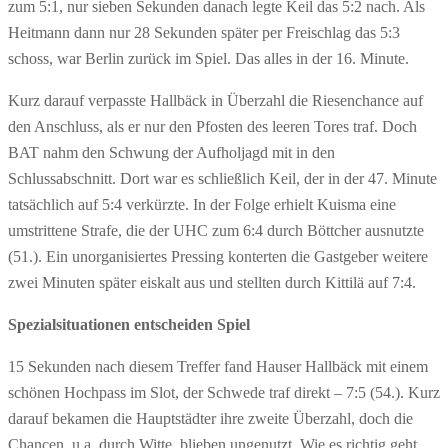
zum 5:1, nur sieben Sekunden danach legte Keil das 5:2 nach. Als
Heitmann dann nur 28 Sekunden später per Freischlag das 5:3
schoss, war Berlin zurück im Spiel. Das alles in der 16. Minute.
Kurz darauf verpasste Hallbäck in Überzahl die Riesenchance auf
den Anschluss, als er nur den Pfosten des leeren Tores traf. Doch
BAT nahm den Schwung der Aufholjagd mit in den
Schlussabschnitt. Dort war es schließlich Keil, der in der 47. Minute
tatsächlich auf 5:4 verkürzte. In der Folge erhielt Kuisma eine
umstrittene Strafe, die der UHC zum 6:4 durch Böttcher ausnutzte
(51.). Ein unorganisiertes Pressing konterten die Gastgeber weitere
zwei Minuten später eiskalt aus und stellten durch Kittilä auf 7:4.
Spezialsituationen entscheiden Spiel
15 Sekunden nach diesem Treffer fand Hauser Hallbäck mit einem
schönen Hochpass im Slot, der Schwede traf direkt – 7:5 (54.). Kurz
darauf bekamen die Hauptstädter ihre zweite Überzahl, doch die
Chancen, u.a. durch Witte, blieben ungenutzt. Wie es richtig geht,