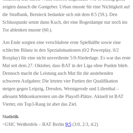
zeigten danach die Gastgeber. Urban musste für eine Nichtigkeit auf
die Strafbank, Bernieck bedankte sich mit dem 8:5 (59.). Den
Schlusspunkt setzte dann Kuch, der eine Bogenlampe nur noch ins
Tor ablenken musste (60.).
Am Ende sorgten eine verschlafene erste Spielhälfte sowie eine
schlechte Bilanz in den Spezialsituationen (0/2 Powerplay, 0/2
Boxplay) für eine nicht unverdiente 5:9-Niederlage. Es war das erste
Mal seit dem 27. Oktober, dass BAT in der Liga ohne Punkte blieb.
Dennoch macht die Leistung auch Mut für die anstehenden
schweren Aufgaben: Die letzten vier Partien der Qualifikation
steigen gegen Leipzig, Dresden, Wernigerode und Lilienthal –
allesamt Mitkonkurrenten um die Playoff-Plätze. Aktuell ist BAT
Vierter, ein Top3-Rang ist aber das Ziel.
Statistik
>UHC Weißenfels – BAT Berlin
9:5
(3:0, 2:3, 4:2)