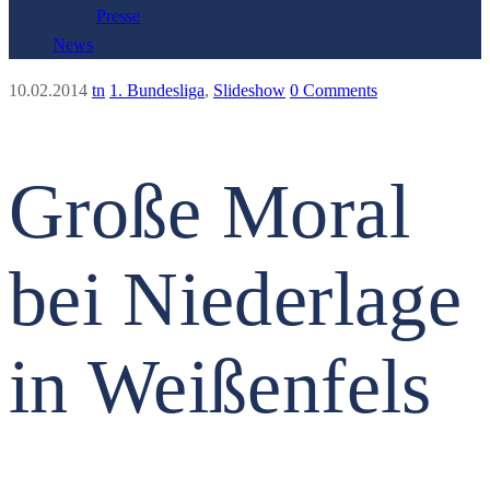
Presse
News
10.02.2014
tn
1. Bundesliga
,
Slideshow
0 Comments
Große Moral
bei Niederlage
in Weißenfels