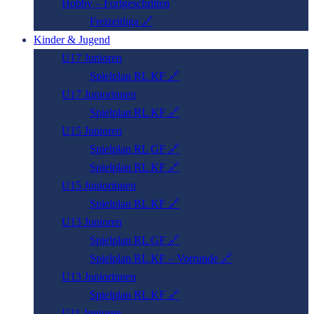
Hobby – Fortgeschritten
Freizeitliga 🔗
Kinder & Jugend
U17 Junioren
Spielplan RL KF 🔗
U17 Junio­rin­­nen
Spielplan RL KF 🔗
U15 Junioren
Spielplan RL GF 🔗
Spielplan RL KF 🔗
U15 Junio­rin­­nen
Spielplan RL KF 🔗
U13 Junioren
Spielplan RL GF 🔗
Spielplan RL KF – Vorrunde 🔗
U13 Junio­rin­­nen
Spielplan RL KF 🔗
U11 Junioren