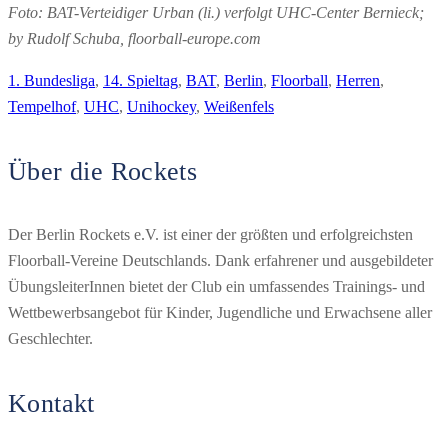
Foto: BAT-Verteidiger Urban (li.) verfolgt UHC-Center Bernieck;
by Rudolf Schuba, floorball-europe.com
1. Bundesliga
,
14. Spieltag
,
BAT
,
Berlin
,
Floorball
,
Herren
,
Tempelhof
,
UHC
,
Unihockey
,
Weißenfels
Über die Rockets
Der Berlin Rockets e.V. ist einer der größten und erfolgreichsten
Floorball-Vereine Deutschlands. Dank erfahrener und ausgebildeter
ÜbungsleiterInnen bietet der Club ein umfassendes Trainings- und
Wettbewerbsangebot für Kinder, Jugendliche und Erwachsene aller
Geschlechter.
Kontakt