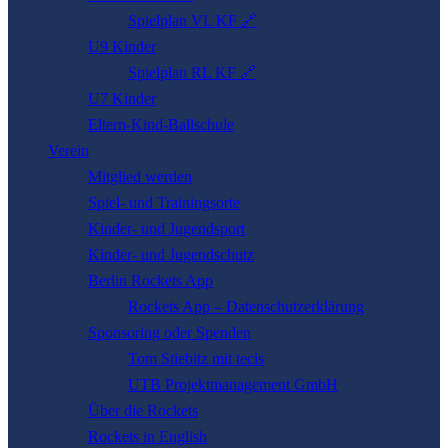
Spielplan VL KF 🔗
U9 Kinder
Spielplan RL KF 🔗
U7 Kinder
Eltern-­Kind-­Ball­schule
Verein
Mitglied werden
Spiel- und Trainingsorte
Kinder- und Jugendsport
Kinder- und Jugend­schutz
Berlin Rockets App
Rockets App – Datenschutzerklärung
Sponsor­ing oder Spenden
Tom Stiebitz mit tecis
UTB Projektmanagement GmbH
Über die Rockets
Rockets in English