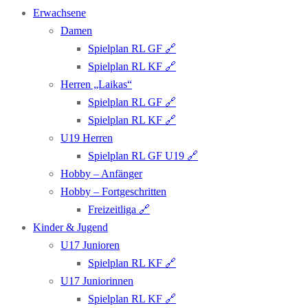
Erwachsene
Damen
Spielplan RL GF 🔗
Spielplan RL KF 🔗
Herren „Laikas“
Spielplan RL GF 🔗
Spielplan RL KF 🔗
U19 Herren
Spielplan RL GF U19 🔗
Hobby – Anfänger
Hobby – Fortgeschritten
Freizeitliga 🔗
Kinder & Jugend
U17 Junioren
Spielplan RL KF 🔗
U17 Junio­rin­­nen
Spielplan RL KF 🔗