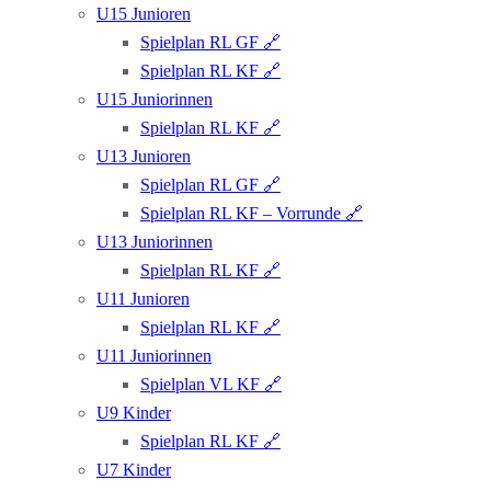
U15 Junioren
Spielplan RL GF 🔗
Spielplan RL KF 🔗
U15 Junio­rin­­nen
Spielplan RL KF 🔗
U13 Junioren
Spielplan RL GF 🔗
Spielplan RL KF – Vorrunde 🔗
U13 Junio­rin­­nen
Spielplan RL KF 🔗
U11 Junioren
Spielplan RL KF 🔗
U11 Juniorinnen
Spielplan VL KF 🔗
U9 Kinder
Spielplan RL KF 🔗
U7 Kinder