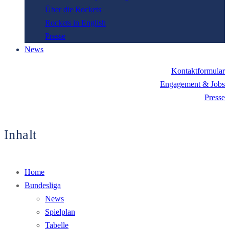
Über die Rockets
Rockets in English
Presse
News
Kontaktformular
Engagement & Jobs
Presse
Inhalt
Home
Bundesliga
News
Spielplan
Tabelle