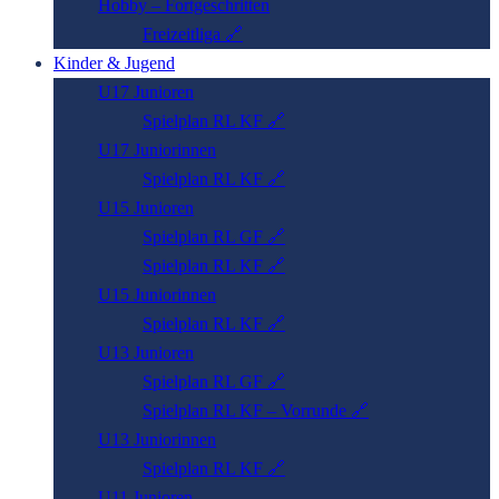
Hobby – Fortgeschritten
Freizeitliga 🔗
Kinder & Jugend
U17 Junioren
Spielplan RL KF 🔗
U17 Junio­rin­­nen
Spielplan RL KF 🔗
U15 Junioren
Spielplan RL GF 🔗
Spielplan RL KF 🔗
U15 Junio­rin­­nen
Spielplan RL KF 🔗
U13 Junioren
Spielplan RL GF 🔗
Spielplan RL KF – Vorrunde 🔗
U13 Junio­rin­­nen
Spielplan RL KF 🔗
U11 Junioren