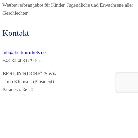
Wettbewerbsangebot für Kinder, Jugendliche und Erwachsene aller
Geschlechter.
Kontakt
info@berlinrockets.de
+49 30 403 679 65
BERLIN ROCKETS e.V.
Thilo Klimisch (Präsident)
Paradestraße 20
12101 Berlin
und mehr ...
Kontaktformular