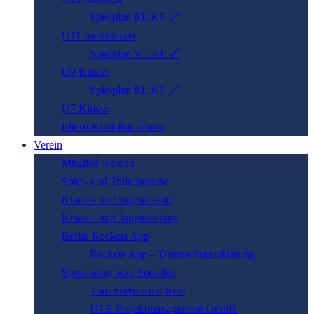
Spielplan RL KF 🔗
U11 Juniorinnen
Spielplan VL KF 🔗
U9 Kinder
Spielplan RL KF 🔗
U7 Kinder
Eltern-­Kind-­Ball­schule
Verein
Mitglied werden
Spiel- und Trainingsorte
Kinder- und Jugendsport
Kinder- und Jugend­schutz
Berlin Rockets App
Rockets App – Datenschutzerklärung
Sponsor­ing oder Spenden
Tom Stiebitz mit tecis
UTB Projektmanagement GmbH