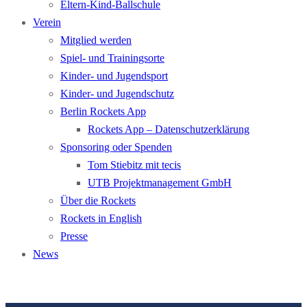
Eltern-­Kind-­Ball­schule
Verein
Mitglied werden
Spiel- und Trainingsorte
Kinder- und Jugendsport
Kinder- und Jugend­schutz
Berlin Rockets App
Rockets App – Datenschutzerklärung
Sponsor­ing oder Spenden
Tom Stiebitz mit tecis
UTB Projektmanagement GmbH
Über die Rockets
Rockets in English
Presse
News