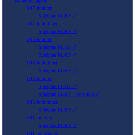
Kinder & Jugend
U17 Junioren
Spielplan RL KF 🔗
U17 Junio­rin­­nen
Spielplan RL KF 🔗
U15 Junioren
Spielplan RL GF 🔗
Spielplan RL KF 🔗
U15 Junio­rin­­nen
Spielplan RL KF 🔗
U13 Junioren
Spielplan RL GF 🔗
Spielplan RL KF – Vorrunde 🔗
U13 Junio­rin­­nen
Spielplan RL KF 🔗
U11 Junioren
Spielplan RL KF 🔗
U11 Juniorinnen