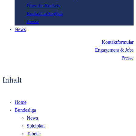
Über die Rockets
Rockets in English
Presse
News
Kontaktformular
Engagement & Jobs
Presse
Inhalt
Home
Bundesliga
News
Spielplan
Tabelle