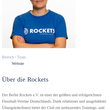
Bereich / Team
Website
Über die Rockets
Der Berlin Rockets e.V. ist einer der größten und erfolgreichsten
Floorball-Vereine Deutschlands. Dank erfahrener und ausgebildeter
ÜbungsleiterInnen bietet der Club ein umfassendes Trainings- und