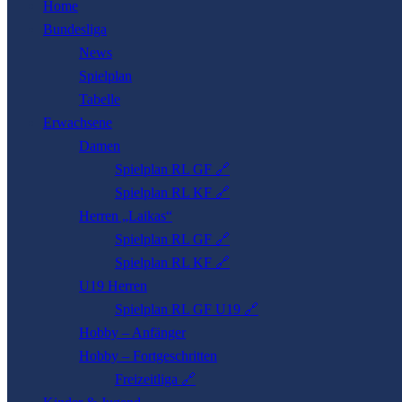
Home
Bundesliga
News
Spielplan
Tabelle
Erwachsene
Damen
Spielplan RL GF 🔗
Spielplan RL KF 🔗
Herren „Laikas“
Spielplan RL GF 🔗
Spielplan RL KF 🔗
U19 Herren
Spielplan RL GF U19 🔗
Hobby – Anfänger
Hobby – Fortgeschritten
Freizeitliga 🔗