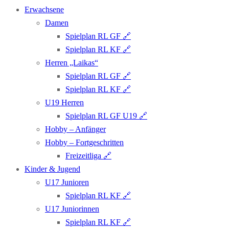
Erwachsene
Damen
Spielplan RL GF 🔗
Spielplan RL KF 🔗
Herren „Laikas“
Spielplan RL GF 🔗
Spielplan RL KF 🔗
U19 Herren
Spielplan RL GF U19 🔗
Hobby – Anfänger
Hobby – Fortgeschritten
Freizeitliga 🔗
Kinder & Jugend
U17 Junioren
Spielplan RL KF 🔗
U17 Junio­rin­­nen
Spielplan RL KF 🔗