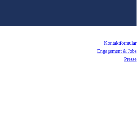
Kontaktformular
Engagement & Jobs
Presse