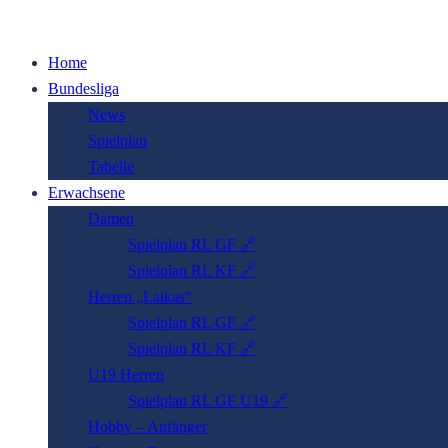
Home
Bundesliga
News
Spielplan
Tabelle
Erwachsene
Damen
Spielplan RL GF 🔗
Spielplan RL KF 🔗
Herren „Laikas“
Spielplan RL GF 🔗
Spielplan RL KF 🔗
U19 Herren
Spielplan RL GF U19 🔗
Hobby – Anfänger