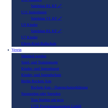
Spielplan RL KF 🔗
U11 Juniorinnen
Spielplan VL KF 🔗
U9 Kinder
Spielplan RL KF 🔗
U7 Kinder
Eltern-­Kind-­Ball­schule
Verein
Mitglied werden
Spiel- und Trainingsorte
Kinder- und Jugendsport
Kinder- und Jugend­schutz
Berlin Rockets App
Rockets App – Datenschutzerklärung
Sponsor­ing oder Spenden
Tom Stiebitz mit tecis
UTB Projektmanagement GmbH