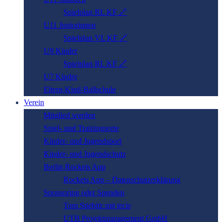
Spielplan RL KF 🔗
U11 Juniorinnen
Spielplan VL KF 🔗
U9 Kinder
Spielplan RL KF 🔗
U7 Kinder
Eltern-­Kind-­Ball­schule
Verein
Mitglied werden
Spiel- und Trainingsorte
Kinder- und Jugendsport
Kinder- und Jugend­schutz
Berlin Rockets App
Rockets App – Datenschutzerklärung
Sponsor­ing oder Spenden
Tom Stiebitz mit tecis
UTB Projektmanagement GmbH