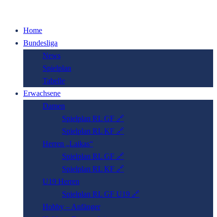
Home
Bundesliga
News
Spielplan
Tabelle
Erwachsene
Damen
Spielplan RL GF 🔗
Spielplan RL KF 🔗
Herren „Laikas“
Spielplan RL GF 🔗
Spielplan RL KF 🔗
U19 Herren
Spielplan RL GF U19 🔗
Hobby – Anfänger