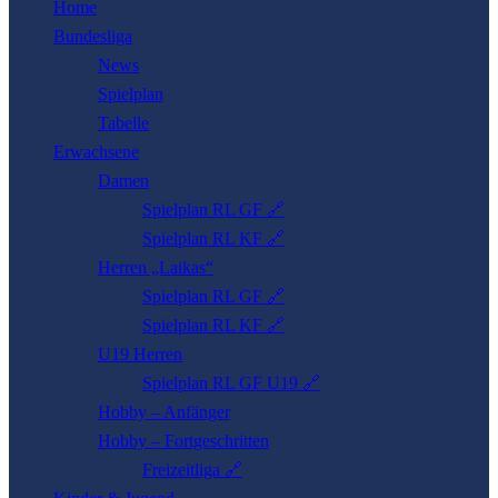
Home
Bundesliga
News
Spielplan
Tabelle
Erwachsene
Damen
Spielplan RL GF 🔗
Spielplan RL KF 🔗
Herren „Laikas“
Spielplan RL GF 🔗
Spielplan RL KF 🔗
U19 Herren
Spielplan RL GF U19 🔗
Hobby – Anfänger
Hobby – Fortgeschritten
Freizeitliga 🔗