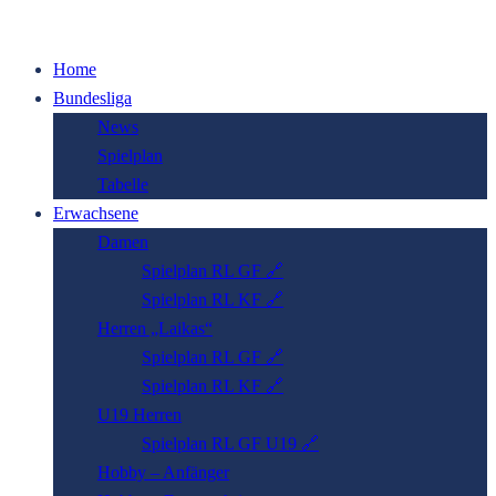
Home
Bundesliga
News
Spielplan
Tabelle
Erwachsene
Damen
Spielplan RL GF 🔗
Spielplan RL KF 🔗
Herren „Laikas“
Spielplan RL GF 🔗
Spielplan RL KF 🔗
U19 Herren
Spielplan RL GF U19 🔗
Hobby – Anfänger