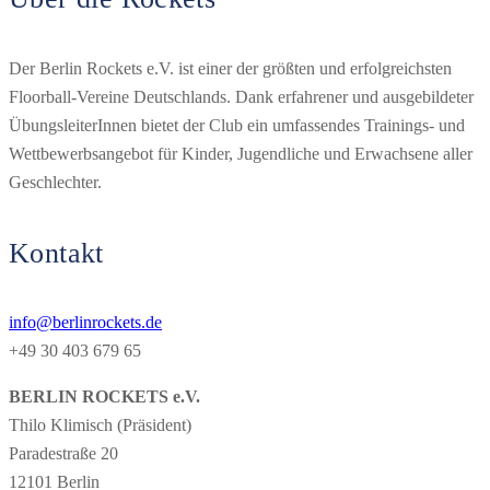
Der Berlin Rockets e.V. ist einer der größten und erfolgreichsten
Floorball-Vereine Deutschlands. Dank erfahrener und ausgebildeter
ÜbungsleiterInnen bietet der Club ein umfassendes Trainings- und
Wettbewerbsangebot für Kinder, Jugendliche und Erwachsene aller
Geschlechter.
Kontakt
info@berlinrockets.de
+49 30 403 679 65
BERLIN ROCKETS e.V.
Thilo Klimisch (Präsident)
Paradestraße 20
12101 Berlin