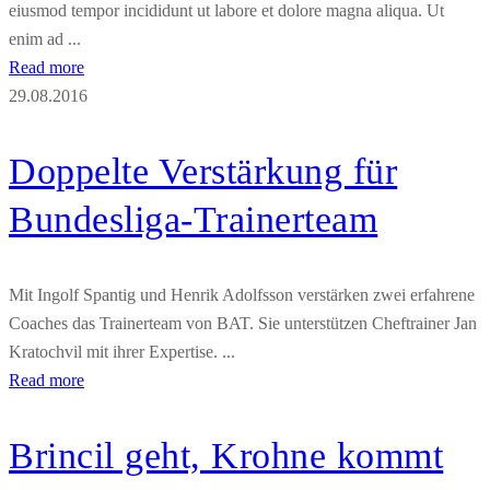
eiusmod tempor incididunt ut labore et dolore magna aliqua. Ut
enim ad ...
Read more
29.08.2016
Doppelte Verstärkung für
Bundesliga-Trainerteam
Mit Ingolf Spantig und Henrik Adolfsson verstärken zwei erfahrene
Coaches das Trainerteam von BAT. Sie unterstützen Cheftrainer Jan
Kratochvil mit ihrer Expertise. ...
Read more
Brincil geht, Krohne kommt