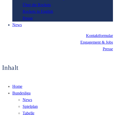
Über die Rockets
Rockets in English
Presse
News
Kontaktformular
Engagement & Jobs
Presse
Inhalt
Home
Bundesliga
News
Spielplan
Tabelle