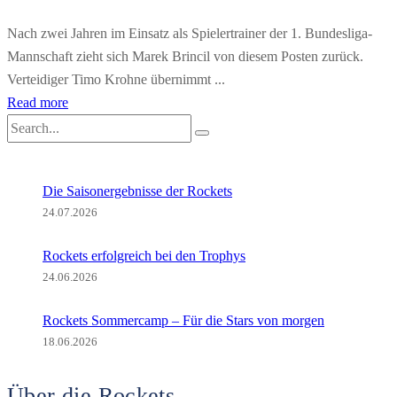
Nach zwei Jahren im Einsatz als Spielertrainer der 1. Bundesliga-
Mannschaft zieht sich Marek Brincil von diesem Posten zurück.
Verteidiger Timo Krohne übernimmt ...
Read more
Die Saisonergebnisse der Rockets
24.07.2026
Rockets erfolgreich bei den Trophys
24.06.2026
Rockets Sommercamp – Für die Stars von morgen
18.06.2026
Über die Rockets