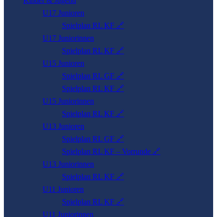
Kinder & Jugend
U17 Junioren
Spielplan RL KF 🔗
U17 Junio­rin­­nen
Spielplan RL KF 🔗
U15 Junioren
Spielplan RL GF 🔗
Spielplan RL KF 🔗
U15 Junio­rin­­nen
Spielplan RL KF 🔗
U13 Junioren
Spielplan RL GF 🔗
Spielplan RL KF – Vorrunde 🔗
U13 Junio­rin­­nen
Spielplan RL KF 🔗
U11 Junioren
Spielplan RL KF 🔗
U11 Juniorinnen