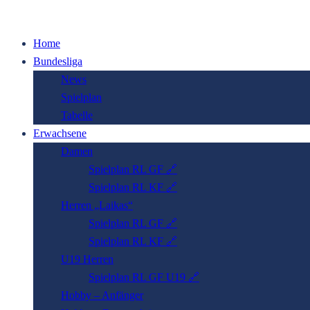
Home
Bundesliga
News
Spielplan
Tabelle
Erwachsene
Damen
Spielplan RL GF 🔗
Spielplan RL KF 🔗
Herren „Laikas“
Spielplan RL GF 🔗
Spielplan RL KF 🔗
U19 Herren
Spielplan RL GF U19 🔗
Hobby – Anfänger