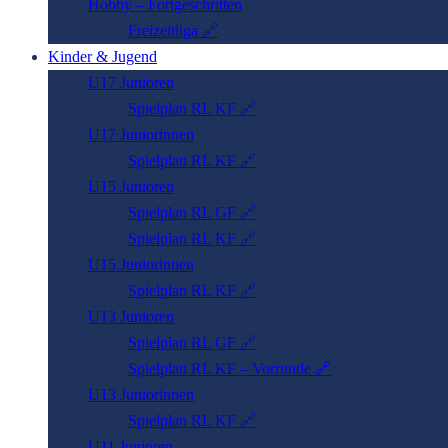
Hobby – Fortgeschritten
Freizeitliga 🔗
Kinder & Jugend
U17 Junioren
Spielplan RL KF 🔗
U17 Junio­rin­­nen
Spielplan RL KF 🔗
U15 Junioren
Spielplan RL GF 🔗
Spielplan RL KF 🔗
U15 Junio­rin­­nen
Spielplan RL KF 🔗
U13 Junioren
Spielplan RL GF 🔗
Spielplan RL KF – Vorrunde 🔗
U13 Junio­rin­­nen
Spielplan RL KF 🔗
U11 Junioren