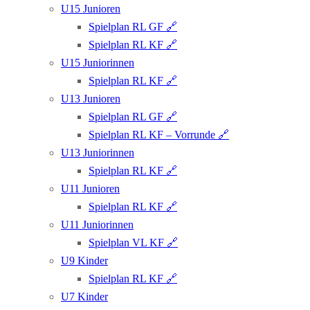
U15 Junioren
Spielplan RL GF 🔗
Spielplan RL KF 🔗
U15 Junio­rin­­nen
Spielplan RL KF 🔗
U13 Junioren
Spielplan RL GF 🔗
Spielplan RL KF – Vorrunde 🔗
U13 Junio­rin­­nen
Spielplan RL KF 🔗
U11 Junioren
Spielplan RL KF 🔗
U11 Juniorinnen
Spielplan VL KF 🔗
U9 Kinder
Spielplan RL KF 🔗
U7 Kinder