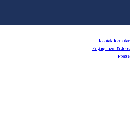
Kontaktformular
Engagement & Jobs
Presse