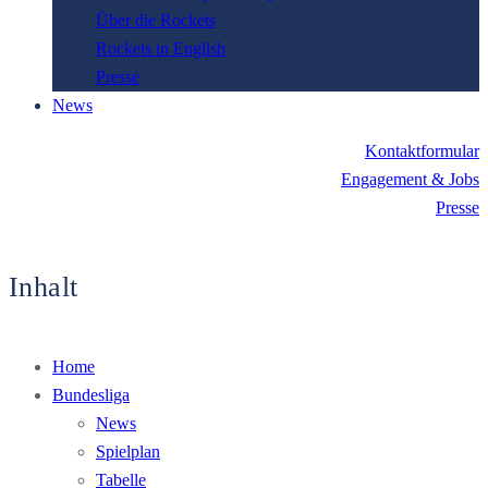
Über die Rockets
Rockets in English
Presse
News
Kontaktformular
Engagement & Jobs
Presse
Inhalt
Home
Bundesliga
News
Spielplan
Tabelle