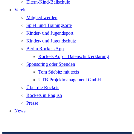
Eltern-­Kind-­Ball­schule
Verein
Mitglied werden
Spiel- und Trainingsorte
Kinder- und Jugendsport
Kinder- und Jugend­schutz
Berlin Rockets App
Rockets App – Datenschutzerklärung
Sponsor­ing oder Spenden
Tom Stiebitz mit tecis
UTB Projektmanagement GmbH
Über die Rockets
Rockets in English
Presse
News