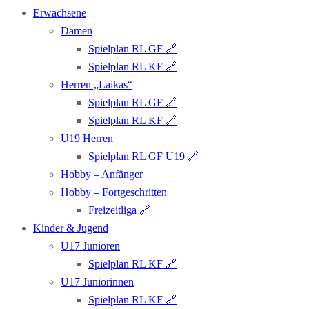
Erwachsene
Damen
Spielplan RL GF 🔗
Spielplan RL KF 🔗
Herren „Laikas“
Spielplan RL GF 🔗
Spielplan RL KF 🔗
U19 Herren
Spielplan RL GF U19 🔗
Hobby – Anfänger
Hobby – Fortgeschritten
Freizeitliga 🔗
Kinder & Jugend
U17 Junioren
Spielplan RL KF 🔗
U17 Junio­rin­­nen
Spielplan RL KF 🔗