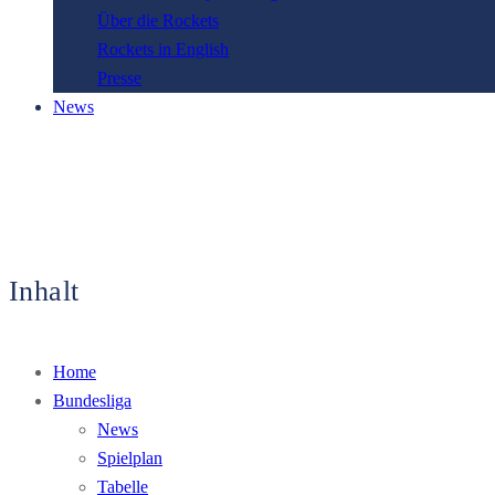
Über die Rockets
Rockets in English
Presse
News
Inhalt
Home
Bundesliga
News
Spielplan
Tabelle