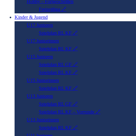
Hobby – Fortgeschritten
Freizeitliga 🔗
Kinder & Jugend
U17 Junioren
Spielplan RL KF 🔗
U17 Junio­rin­­nen
Spielplan RL KF 🔗
U15 Junioren
Spielplan RL GF 🔗
Spielplan RL KF 🔗
U15 Junio­rin­­nen
Spielplan RL KF 🔗
U13 Junioren
Spielplan RL GF 🔗
Spielplan RL KF – Vorrunde 🔗
U13 Junio­rin­­nen
Spielplan RL KF 🔗
U11 Junioren