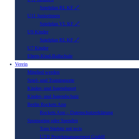
Spielplan RL KF 🔗
U11 Juniorinnen
Spielplan VL KF 🔗
U9 Kinder
Spielplan RL KF 🔗
U7 Kinder
Eltern-­Kind-­Ball­schule
Verein
Mitglied werden
Spiel- und Trainingsorte
Kinder- und Jugendsport
Kinder- und Jugend­schutz
Berlin Rockets App
Rockets App – Datenschutzerklärung
Sponsor­ing oder Spenden
Tom Stiebitz mit tecis
UTB Projektmanagement GmbH