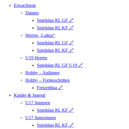
Erwachsene
Damen
Spielplan RL GF 🔗
Spielplan RL KF 🔗
Herren „Laikas“
Spielplan RL GF 🔗
Spielplan RL KF 🔗
U19 Herren
Spielplan RL GF U19 🔗
Hobby – Anfänger
Hobby – Fortgeschritten
Freizeitliga 🔗
Kinder & Jugend
U17 Junioren
Spielplan RL KF 🔗
U17 Junio­rin­­nen
Spielplan RL KF 🔗