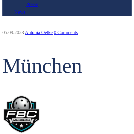
Presse
News
05.09.2023
Antonia Oelke
0 Comments
München