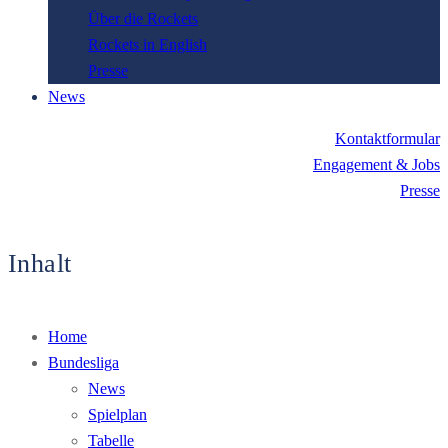
Über die Rockets
Rockets in English
Presse
News
Kontaktformular
Engagement & Jobs
Presse
Inhalt
Home
Bundesliga
News
Spielplan
Tabelle