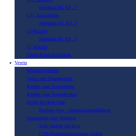
Spielplan RL KF 🔗
U11 Juniorinnen
Spielplan VL KF 🔗
U9 Kinder
Spielplan RL KF 🔗
U7 Kinder
Eltern-­Kind-­Ball­schule
Verein
Mitglied werden
Spiel- und Trainingsorte
Kinder- und Jugendsport
Kinder- und Jugend­schutz
Berlin Rockets App
Rockets App – Datenschutzerklärung
Sponsor­ing oder Spenden
Tom Stiebitz mit tecis
UTB Projektmanagement GmbH