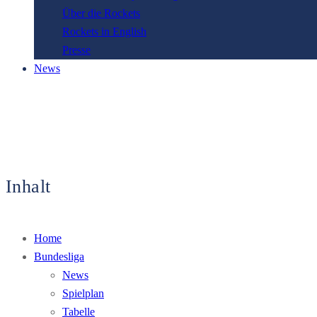
Über die Rockets
Rockets in English
Presse
News
Inhalt
Home
Bundesliga
News
Spielplan
Tabelle