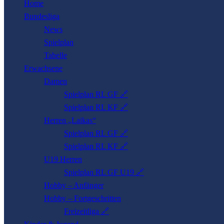
Home
Bundesliga
News
Spielplan
Tabelle
Erwachsene
Damen
Spielplan RL GF 🔗
Spielplan RL KF 🔗
Herren „Laikas“
Spielplan RL GF 🔗
Spielplan RL KF 🔗
U19 Herren
Spielplan RL GF U19 🔗
Hobby – Anfänger
Hobby – Fortgeschritten
Freizeitliga 🔗