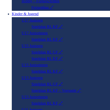
Hobby – Fortgeschritten
Freizeitliga 🔗
Kinder & Jugend
U17 Junioren
Spielplan RL KF 🔗
U17 Junio­rin­­nen
Spielplan RL KF 🔗
U15 Junioren
Spielplan RL GF 🔗
Spielplan RL KF 🔗
U15 Junio­rin­­nen
Spielplan RL KF 🔗
U13 Junioren
Spielplan RL GF 🔗
Spielplan RL KF – Vorrunde 🔗
U13 Junio­rin­­nen
Spielplan RL KF 🔗
U11 Junioren