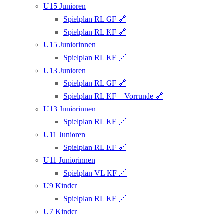
U15 Junioren
Spielplan RL GF 🔗
Spielplan RL KF 🔗
U15 Junio­rin­­nen
Spielplan RL KF 🔗
U13 Junioren
Spielplan RL GF 🔗
Spielplan RL KF – Vorrunde 🔗
U13 Junio­rin­­nen
Spielplan RL KF 🔗
U11 Junioren
Spielplan RL KF 🔗
U11 Juniorinnen
Spielplan VL KF 🔗
U9 Kinder
Spielplan RL KF 🔗
U7 Kinder