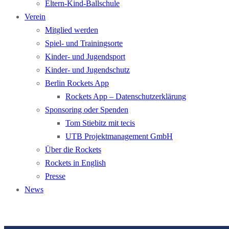
Eltern-­Kind-­Ball­schule
Verein
Mitglied werden
Spiel- und Trainingsorte
Kinder- und Jugendsport
Kinder- und Jugend­schutz
Berlin Rockets App
Rockets App – Datenschutzerklärung
Sponsor­ing oder Spenden
Tom Stiebitz mit tecis
UTB Projektmanagement GmbH
Über die Rockets
Rockets in English
Presse
News