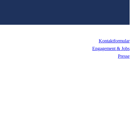
Kontaktformular
Engagement & Jobs
Presse