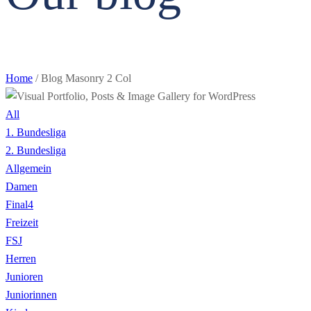
Home
/
Blog Masonry 2 Col
All
1. Bundesliga
2. Bundesliga
Allgemein
Damen
Final4
Freizeit
FSJ
Herren
Junioren
Juniorinnen