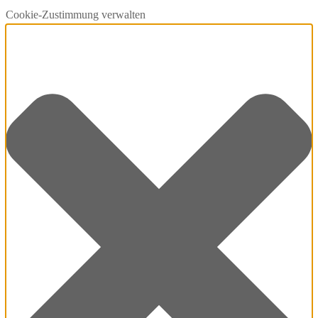
Cookie-Zustimmung verwalten