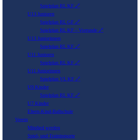
Spielplan RL KF 🔗
U13 Junioren
Spielplan RL GF 🔗
Spielplan RL KF – Vorrunde 🔗
U13 Junio­rin­­nen
Spielplan RL KF 🔗
U11 Junioren
Spielplan RL KF 🔗
U11 Juniorinnen
Spielplan VL KF 🔗
U9 Kinder
Spielplan RL KF 🔗
U7 Kinder
Eltern-­Kind-­Ball­schule
Verein
Mitglied werden
Spiel- und Trainingsorte