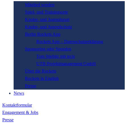
Mitglied werden
Spiel- und Trainingsorte
Kinder- und Jugendsport
Kinder- und Jugend­schutz
Berlin Rockets App
Rockets App – Datenschutzerklärung
Sponsor­ing oder Spenden
Tom Stiebitz mit tecis
UTB Projektmanagement GmbH
Über die Rockets
Rockets in English
Presse
News
Kontaktformular
Engagement & Jobs
Presse