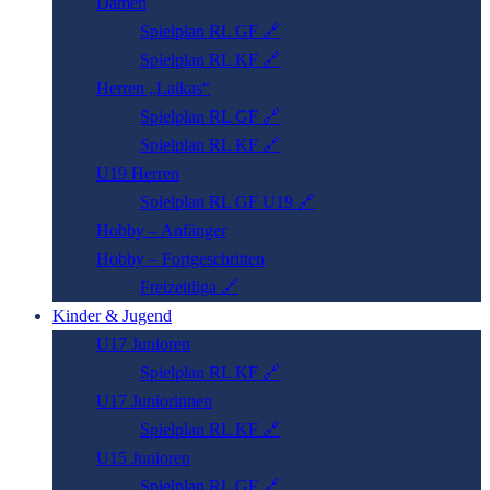
Damen
Spielplan RL GF 🔗
Spielplan RL KF 🔗
Herren „Laikas“
Spielplan RL GF 🔗
Spielplan RL KF 🔗
U19 Herren
Spielplan RL GF U19 🔗
Hobby – Anfänger
Hobby – Fortgeschritten
Freizeitliga 🔗
Kinder & Jugend
U17 Junioren
Spielplan RL KF 🔗
U17 Junio­rin­­nen
Spielplan RL KF 🔗
U15 Junioren
Spielplan RL GF 🔗