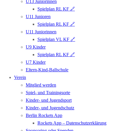
U13 Junio­rin­­nen
Spielplan RL KF 🔗
U11 Junioren
Spielplan RL KF 🔗
U11 Juniorinnen
Spielplan VL KF 🔗
U9 Kinder
Spielplan RL KF 🔗
U7 Kinder
Eltern-­Kind-­Ball­schule
Verein
Mitglied werden
Spiel- und Trainingsorte
Kinder- und Jugendsport
Kinder- und Jugend­schutz
Berlin Rockets App
Rockets App – Datenschutzerklärung
Sponsor­ing oder Spenden