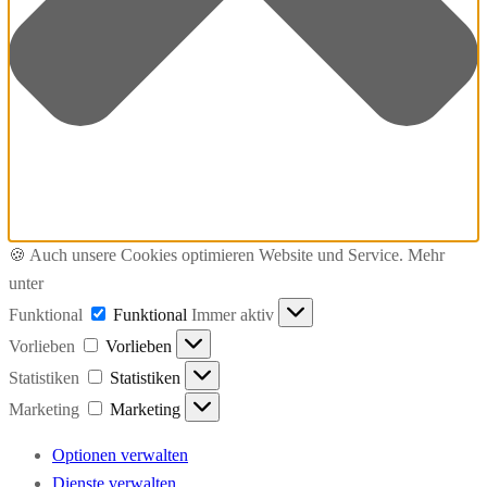
🍪 Auch unsere Cookies optimieren Website und Service. Mehr
unter
Funktional
Funktional
Immer aktiv
Vorlieben
Vorlieben
Statistiken
Statistiken
Marketing
Marketing
Optionen verwalten
Dienste verwalten