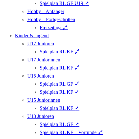
Spielplan RL GF U19 🔗
Hobby – Anfänger
Hobby – Fortgeschritten
Freizeitliga 🔗
Kinder & Jugend
U17 Junioren
Spielplan RL KF 🔗
U17 Junio­rin­­nen
Spielplan RL KF 🔗
U15 Junioren
Spielplan RL GF 🔗
Spielplan RL KF 🔗
U15 Junio­rin­­nen
Spielplan RL KF 🔗
U13 Junioren
Spielplan RL GF 🔗
Spielplan RL KF – Vorrunde 🔗