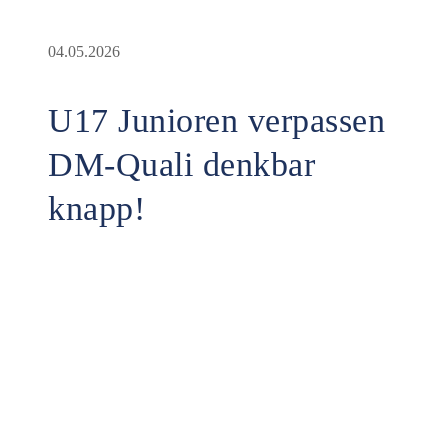
04.05.2026
U17 Junioren verpassen
DM-Quali denkbar
knapp!